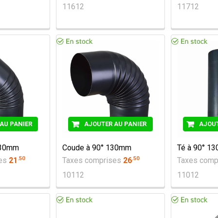
11612
11712
AU PANIER
AJOUTER AU PANIER
AJOUT
130mm
Coude à 90° 130mm
Té à 90° 1
.
50
.
50
ses
21
Taxes comprises
26
Taxes comp
10112
11012