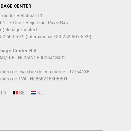
UBAGE CENTER
exander Bellstraat 11
61 LX Oud - Beijerland, Pays-Bas
fo@tubage-center.fr
52 60 55 39
(International
+33 252 60 55 39)
bage Center B.V.
AN/RIB : NL06INGB0006418402
méro de chambre de commerce : 97754188
méro de TVA : NL868216306B01