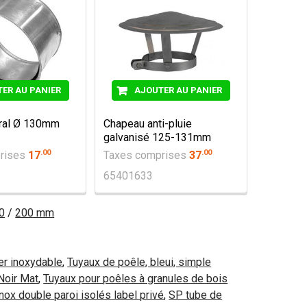
ER AU PANIER
AJOUTER AU PANIER
ral Ø 130mm
Chapeau anti-pluie
galvanisé 125-131mm
.
00
.
00
rises
17
Taxes comprises
37
65401633
0
/
200 mm
er inoxydable
,
Tuyaux de poêle, bleui, simple
Noir Mat
,
Tuyaux pour poêles à granules de bois
ox double paroi isolés label privé
,
SP tube de