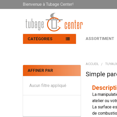
Bienvenue à Tubage Center!
ASSORTIMENT
CATÉGORIES
ACCUEIL
TUYAUX
AFFINER PAR
Simple par
Aucun filtre appliqué
Descript
La manipulati
atelier ou vo
La surface es
de combustion