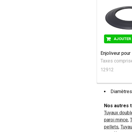
AJOUTER 
Enjoliveur pou
Taxes compri
12912
Diamètres
Nos autres t
Tuyaux double
paroi mince
,
pellets
,
Tuyau