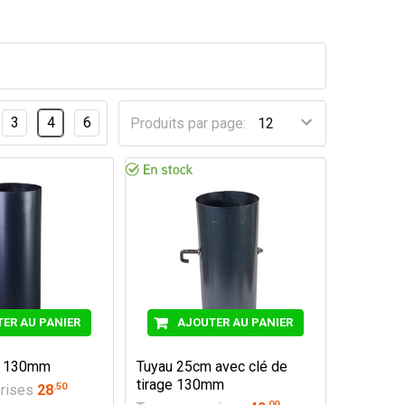
3
4
6
Produits par page:
ER AU PANIER
AJOUTER AU PANIER
m 130mm
Tuyau 25cm avec clé de
tirage 130mm
.
50
rises
28
.
00