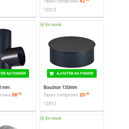
Taxes comprises
42
12012
ER AU PANIER
AJOUTER AU PANIER
30 mm
Bouchon 130mm
.
00
.
00
rises
58
Taxes comprises
20
12812