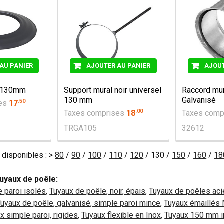
AU PANIER
AJOUTER AU PANIER
AJOUT
r 130mm
Support mural noir universel
Raccord mu
130 mm
Galvanisé
.
50
ses
17
.
00
Taxes comprises
18
Taxes comp
TRGA105
32612
 disponibles : >
80
/
90
/
100
/
110
/
120
/ 130 /
150
/
160
/
18
uyaux de poêle:
 paroi isolés
,
Tuyaux de poêle, noir, épais
,
Tuyaux de poêles aci
Tuyaux de poêle, galvanisé, simple paroi mince
,
Tuyaux émaillés 
x simple paroi, rigides
,
Tuyaux flexible en Inox
,
Tuyaux 150 mm in