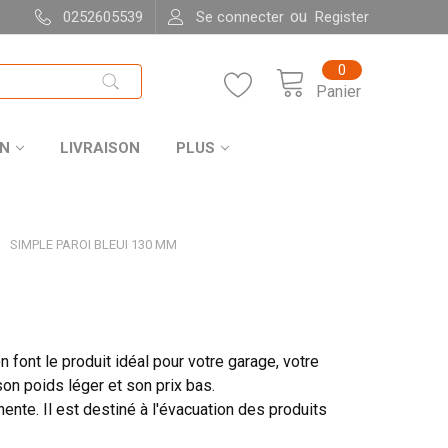
ou
0252605539
Se connecter
Register
0
Panier
ON
LIVRAISON
PLUS
SIMPLE PAROI BLEUI 130 MM
n font le produit idéal pour votre garage, votre
on poids léger et son prix bas.
ente. Il est destiné à l'évacuation des produits