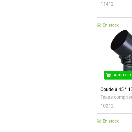
11412
AJOUTER 
Coude à 45 ° 
Taxes compri
10212