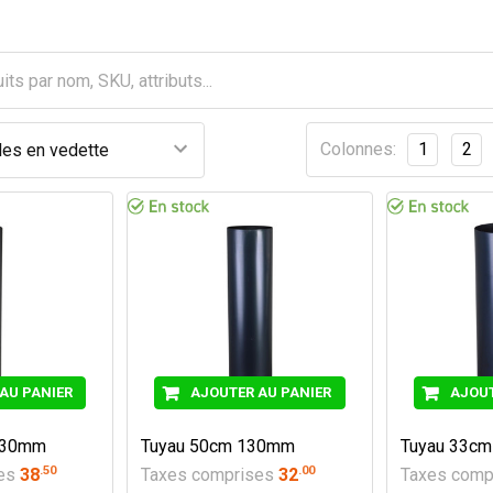
Colonnes:
1
2
AU PANIER
AJOUTER AU PANIER
AJOUT
130mm
Tuyau 50cm 130mm
Tuyau 33c
.
50
.
00
ses
38
Taxes comprises
32
Taxes comp