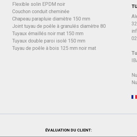
Flexible solin EPDM noir
T
Couchon conduit cheminée
Al
Chapeau parapluie diamètre 150 mm
32
Joint tuyau de poêle à granulés diamètre 80
in
Tuyaux émaillés noir mat 150 mm
02
Tuyaux double paroi isolé 150 mm
Tuyau de poêle à bois 125 mm noir mat
Tu
IB
Nu
Nu
ÉVALUATION DU CLIENT: