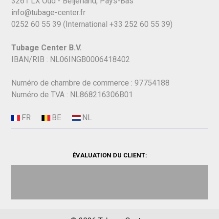
3261 LX Oud - Beijerland, Pays-Bas
info@tubage-center.fr
0252 60 55 39
(International
+33 252 60 55 39)
Tubage Center B.V.
IBAN/RIB : NL06INGB0006418402
Numéro de chambre de commerce : 97754188
Numéro de TVA : NL868216306B01
ÉVALUATION DU CLIENT: