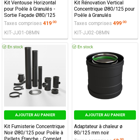
Kit Ventouse Horizontal
Kit Rénovation Vertical
pour Poêle à Granulés -
Concentrique Ø80/125 pour
Sortie Façade Ø80/125
Poêle à Granulés
.
00
.
00
Taxes comprises
419
Taxes comprises
499
KIT-JJ01-08MN
KIT-JJ02-08MN
AJOUTER AU PANIER
AJOUTER AU PANIER
Kit Fumisterie Concentrique
Adaptateur à chaleur ø
Noir Ø80/125 pour Poêle à
80/125 mm noir
Pellets Étanche - Complet
.
00