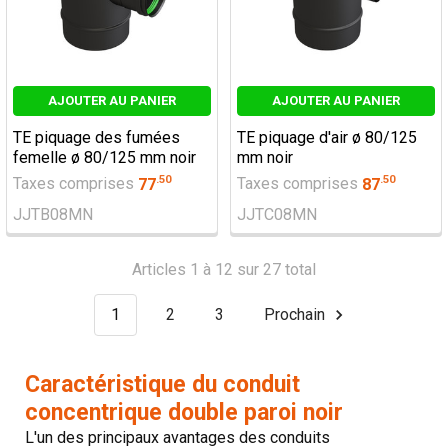
AJOUTER AU PANIER
AJOUTER AU PANIER
TE piquage des fumées
TE piquage d'air ø 80/125
femelle ø 80/125 mm noir
mm noir
.
50
.
50
Taxes comprises
77
Taxes comprises
87
JJTB08MN
JJTC08MN
Articles 1 à 12 sur 27 total
1
2
3
Prochain
Caractéristique du conduit
concentrique double paroi noir
L'un des principaux avantages des conduits