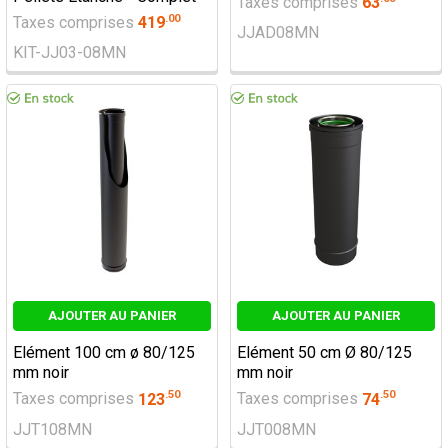
Taxes comprises
63
.
00
Taxes comprises
419
JJAD08MN
KIT-JJ03-08MN
AJOUTER AU PANIER
AJOUTER AU PANIER
Elément 100 cm ø 80/125
Elément 50 cm Ø 80/125
mm noir
mm noir
.
50
.
50
Taxes comprises
123
Taxes comprises
74
JJT108MN
JJT008MN