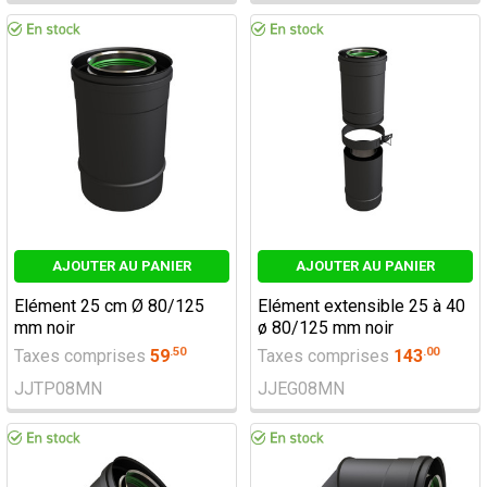
AJOUTER AU PANIER
AJOUTER AU PANIER
Elément 25 cm Ø 80/125
Elément extensible 25 à 40
mm noir
ø 80/125 mm noir
.
50
.
00
Taxes comprises
59
Taxes comprises
143
JJTP08MN
JJEG08MN