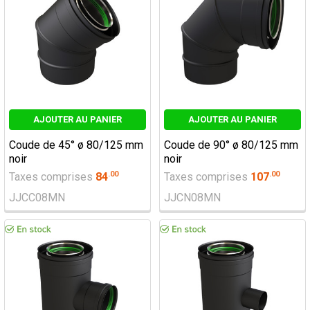
AJOUTER AU PANIER
AJOUTER AU PANIER
Coude de 45° ø 80/125 mm
Coude de 90° ø 80/125 mm
noir
noir
.
00
.
00
Taxes comprises
84
Taxes comprises
107
JJCC08MN
JJCN08MN