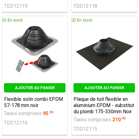
TDD12119
TDD12118
AJOUTER AU PANIER
AJOUTER AU PANIER
Flexible solin combi EPDM
Plaque de toit flexible en
57-178 mm noir
aluminium EPDM - substitut
du plomb 175-330mm Noir
.
00
Taxes comprises
95
.
00
Taxes comprises
210
TDD12116
TDD12115