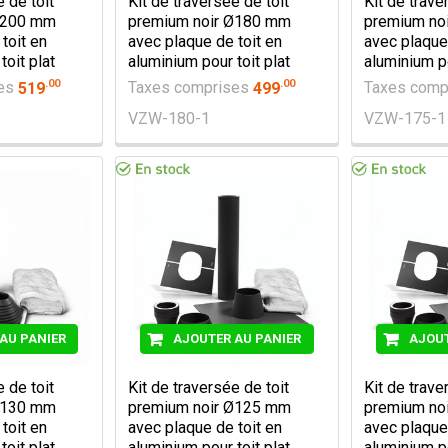
e de toit
Kit de traversée de toit
Kit de trave
Ø200 mm
premium noir Ø180 mm
premium no
toit en
avec plaque de toit en
avec plaque 
toit plat
aluminium pour toit plat
aluminium po
.
00
.
00
ses
519
Taxes comprises
499
Taxes comp
VZW-180-1
VZW-175-1
AU PANIER
AJOUTER AU PANIER
AJOUT
e de toit
Kit de traversée de toit
Kit de trave
Ø130 mm
premium noir Ø125 mm
premium no
toit en
avec plaque de toit en
avec plaque 
toit plat
aluminium pour toit plat
aluminium po