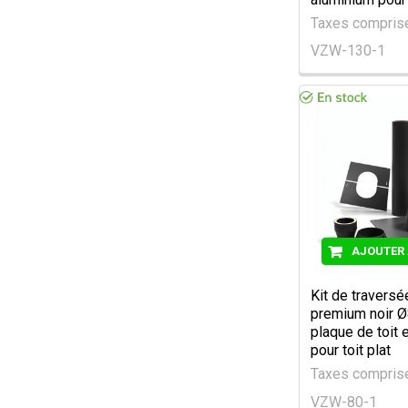
Taxes compri
VZW-130-1
AJOUTER 
Kit de traversé
premium noir 
plaque de toit 
pour toit plat
Taxes compri
VZW-80-1