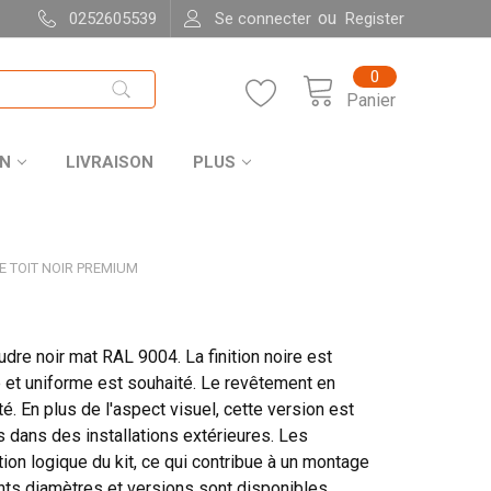
ou
0252605539
Se connecter
Register
0
Panier
ON
LIVRAISON
PLUS
E TOIT NOIR PREMIUM
dre noir mat RAL 9004. La finition noire est
e et uniforme est souhaité. Le revêtement en
é. En plus de l'aspect visuel, cette version est
 dans des installations extérieures. Les
on logique du kit, ce qui contribue à un montage
rents diamètres et versions sont disponibles,