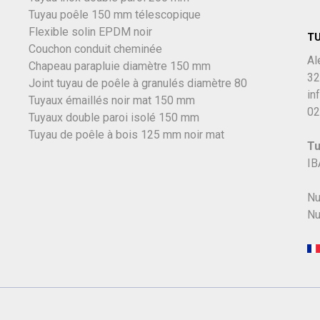
Tuyau poêle 150 mm télescopique
Flexible solin EPDM noir
T
Couchon conduit cheminée
Al
Chapeau parapluie diamètre 150 mm
32
Joint tuyau de poêle à granulés diamètre 80
in
Tuyaux émaillés noir mat 150 mm
02
Tuyaux double paroi isolé 150 mm
Tuyau de poêle à bois 125 mm noir mat
Tu
IB
Nu
Nu