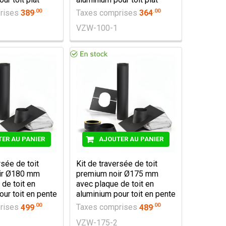
.
00
.
00
rises
389
Taxes comprises
364
VZW-100-1
ER AU PANIER
AJOUTER AU PANIER
rsée de toit
Kit de traversée de toit
ir Ø180 mm
premium noir Ø175 mm
de toit en
avec plaque de toit en
our toit en pente
aluminium pour toit en pente
.
00
.
00
rises
499
Taxes comprises
489
VZW-175-2