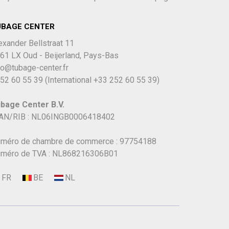
UBAGE CENTER
exander Bellstraat 11
61 LX Oud - Beijerland, Pays-Bas
fo@tubage-center.fr
52 60 55 39
(International
+33 252 60 55 39)
bage Center B.V.
AN/RIB : NL06INGB0006418402
méro de chambre de commerce : 97754188
méro de TVA : NL868216306B01