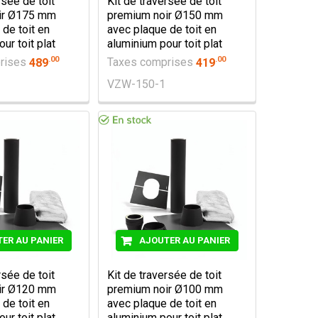
rsée de toit
Kit de traversée de toit
ir Ø175 mm
premium noir Ø150 mm
de toit en
avec plaque de toit en
ur toit plat
aluminium pour toit plat
.
00
.
00
rises
489
Taxes comprises
419
VZW-150-1
ER AU PANIER
AJOUTER AU PANIER
rsée de toit
Kit de traversée de toit
ir Ø120 mm
premium noir Ø100 mm
de toit en
avec plaque de toit en
ur toit plat
aluminium pour toit plat