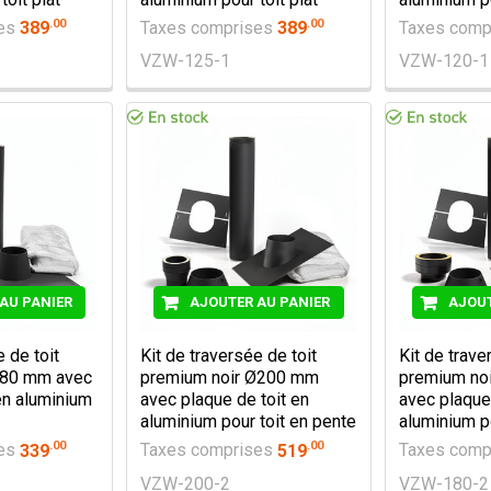
.
00
.
00
ses
389
Taxes comprises
389
Taxes comp
VZW-125-1
VZW-120-1
AU PANIER
AJOUTER AU PANIER
AJOUT
e de toit
Kit de traversée de toit
Kit de trave
Ø80 mm avec
premium noir Ø200 mm
premium no
en aluminium
avec plaque de toit en
avec plaque 
aluminium pour toit en pente
aluminium p
.
00
.
00
ses
339
Taxes comprises
519
Taxes comp
VZW-200-2
VZW-180-2