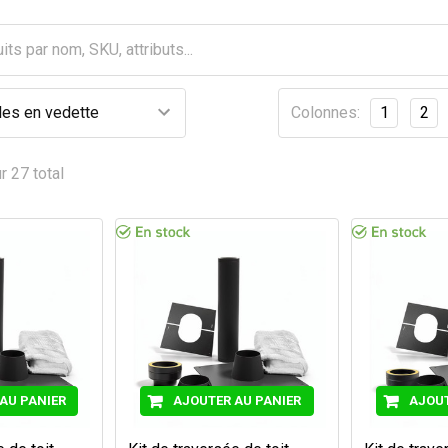
Colonnes:
1
2
r 27 total
AU PANIER
AJOUTER AU PANIER
AJOUT