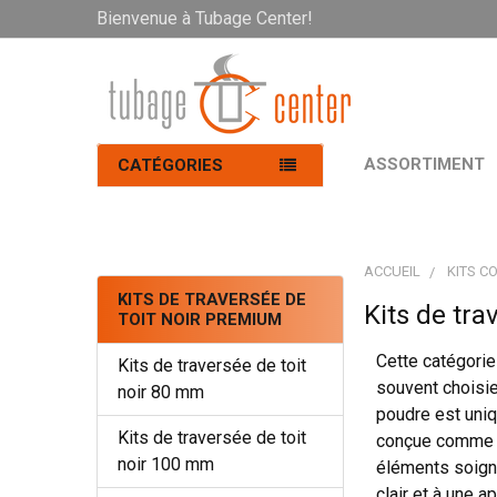
Bienvenue à Tubage Center!
ASSORTIMENT
CATÉGORIES
ACCUEIL
KITS C
KITS DE TRAVERSÉE DE
Kits de tra
TOIT NOIR PREMIUM
Cette catégorie
Kits de traversée de toit
souvent choisie
noir 80 mm
poudre est uniqu
Kits de traversée de toit
conçue comme un
noir 100 mm
éléments soigne
clair et à une a