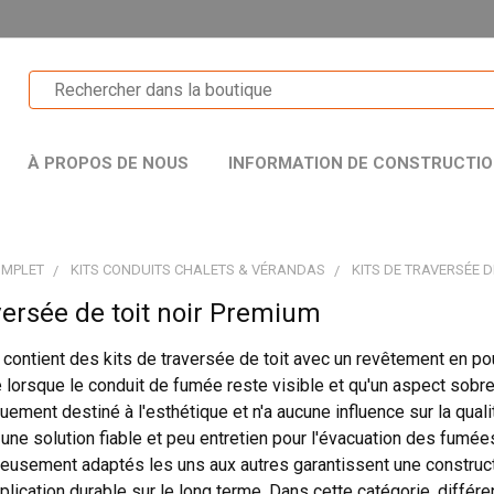
À PROPOS DE NOUS
INFORMATION DE CONSTRUCTI
OMPLET
KITS CONDUITS CHALETS & VÉRANDAS
KITS DE TRAVERSÉE D
versée de toit noir Premium
 contient des kits de traversée de toit avec un revêtement en pou
 lorsque le conduit de fumée reste visible et qu'un aspect sobr
ement destiné à l'esthétique et n'a aucune influence sur la qualit
e solution fiable et peu entretien pour l'évacuation des fumées
usement adaptés les uns aux autres garantissent une constructi
pplication durable sur le long terme. Dans cette catégorie, diffé