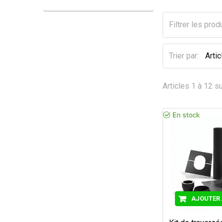
Trier par:
Articles 1 à 12 su
AJOUTER 