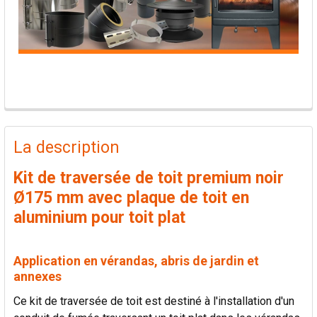
PRODUITS
FRÉQUEMMENT
La description
ACHETÉS
ENSEMBLE:
Kit de traversée de toit premium noir
Ø175 mm avec plaque de toit en
TOUT
aluminium pour toit plat
SÉLECTIONNER
AJOUTER
Application en vérandas, abris de jardin et
LA
annexes
SÉLECTION
AU PANIER
Ce kit de traversée de toit est destiné à l'installation d'un