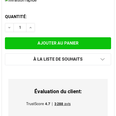
STOCK
QUANTITÉ:
ACTUEL:
DIMINUER LA QUANTITÉ DE KIT DE TRAVERSÉE DE TOI
AUGMENTER LA QUANTITÉ DE KIT DE TRAVE
À LA LISTE DE SOUHAITS
Évaluation du client: