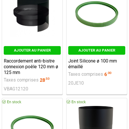
AJOUTER AU PANIER
AJOUTER AU PANIER
Raccordement anti-bistre
Joint Silicone ø 100 mm
connexion poêle 120 mm ø
émaillé
125 mm
.
00
Taxes comprises
6
.
50
Taxes comprises
28
20JE10
VBAG12120