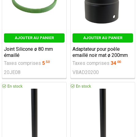
AJOUTER AU PANIER
AJOUTER AU PANIER
Joint Silicone ø 80 mm
Adaptateur pour poêle
émaillé
emaillé noir mat ø 200mm
.
50
.
00
Taxes comprises
5
Taxes comprises
34
20JE08
VBAD20200