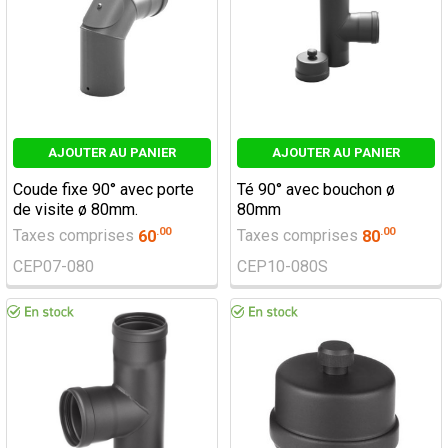
AJOUTER AU PANIER
AJOUTER AU PANIER
Coude fixe 90° avec porte
Té 90° avec bouchon ø
de visite ø 80mm.
80mm
.
00
.
00
Taxes comprises
60
Taxes comprises
80
CEP07-080
CEP10-080S