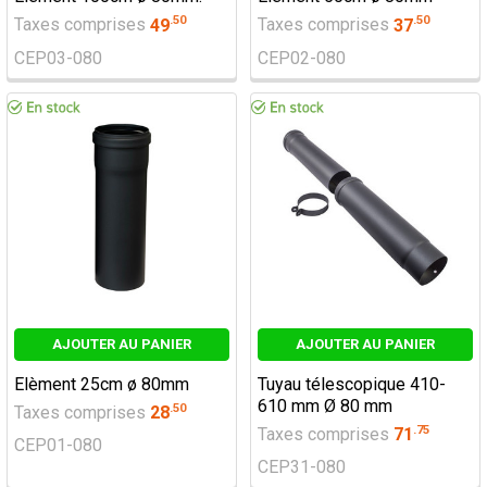
.
50
.
50
Taxes comprises
49
Taxes comprises
37
CEP03-080
CEP02-080
AJOUTER AU PANIER
AJOUTER AU PANIER
Elèment 25cm ø 80mm
Tuyau télescopique 410-
610 mm Ø 80 mm
.
50
Taxes comprises
28
.
75
Taxes comprises
71
CEP01-080
CEP31-080