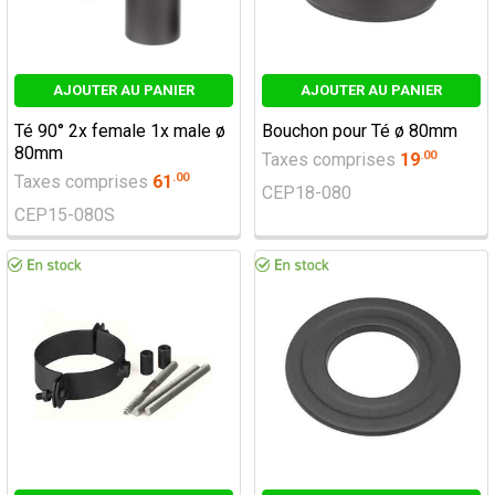
AJOUTER AU PANIER
AJOUTER AU PANIER
Té 90° 2x female 1x male ø
Bouchon pour Té ø 80mm
80mm
.
00
Taxes comprises
19
.
00
Taxes comprises
61
CEP18-080
CEP15-080S