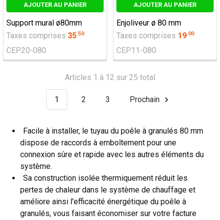
AJOUTER AU PANIER
AJOUTER AU PANIER
Support mural ø80mm
Enjoliveur ø 80 mm
.
50
.
00
Taxes comprises
35
Taxes comprises
19
CEP20-080
CEP11-080
Articles 1 à 12 sur 25 total
1
2
3
Prochain
Facile à installer, le tuyau du poêle à granulés 80 mm
dispose de raccords à emboîtement pour une
connexion sûre et rapide avec les autres éléments du
système.
Sa construction isolée thermiquement réduit les
pertes de chaleur dans le système de chauffage et
améliore ainsi l'efficacité énergétique du poêle à
granulés, vous faisant économiser sur votre facture