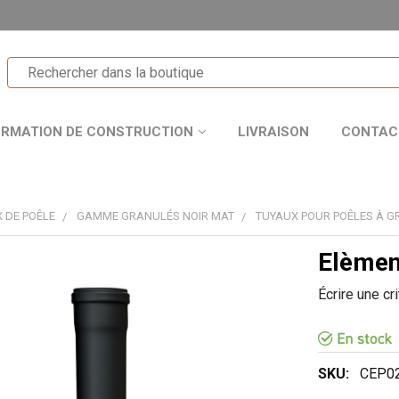
ORMATION DE CONSTRUCTION
LIVRAISON
CONTAC
 DE POÊLE
GAMME GRANULÉS NOIR MAT
TUYAUX POUR POÊLES À G
Elème
T
Écrire une cr
R
SKU:
CEP0