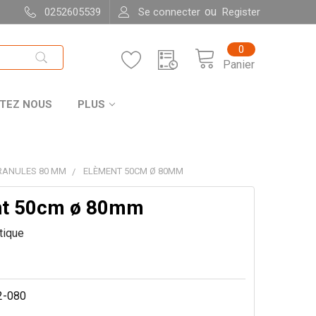
ou
0252605539
Se connecter
Register
0
Panier
TEZ NOUS
PLUS
RANULES 80 MM
ELÈMENT 50CM Ø 80MM
nt 50cm ø 80mm
itique
2-080