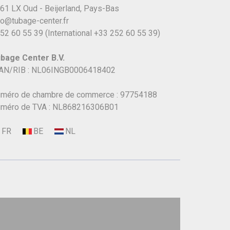
61 LX Oud - Beijerland, Pays-Bas
fo@tubage-center.fr
52 60 55 39
(International
+33 252 60 55 39)
bage Center B.V.
AN/RIB : NL06INGB0006418402
méro de chambre de commerce : 97754188
méro de TVA : NL868216306B01