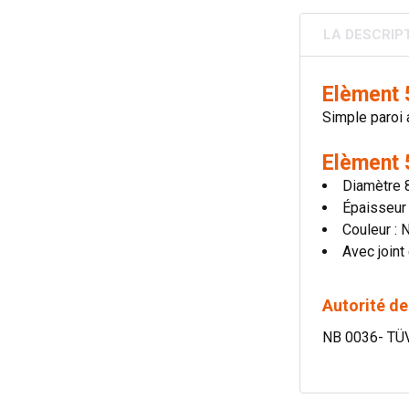
LA DESCRIP
Elèment 
Simple paroi 
Elèment 
Diamètre
Épaisseur
Couleur : 
Avec joint
Autorité de
NB 0036- TÜ