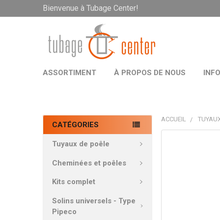
Bienvenue à Tubage Center!
ASSORTIMENT
À PROPOS DE NOUS
INF
ACCUEIL
TUYAUX
CATÉGORIES
PRODUITS
Tuyaux de poêle
FRÉQUEMMEN
ACHETÉS
Cheminées et poêles
ENSEMBLE:
Kits complet
TOUT
Solins universels - Type
SÉLECTIONNE
Pipeco