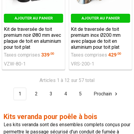
AJOUTER AU PANIER
AJOUTER AU PANIER
Kit de traversée de toit
Kit de traversée de toit
premium noir Ø80 mm avec
premium inox Ø200 mm
plaque de toit en aluminium
avec plaque de toit en
pour toit plat
aluminium pour toit plat
.
00
.
00
Taxes comprises
339
Taxes comprises
429
VZW-80-1
VRS-200-1
Articles 1 à 12 sur 57 total
1
2
3
4
5
Prochain
Kits veranda pour poêle à bois
Les kits veranda sont des ensembles complets conçus pour
permettre le passage sécurisé d’un conduit de fumée à