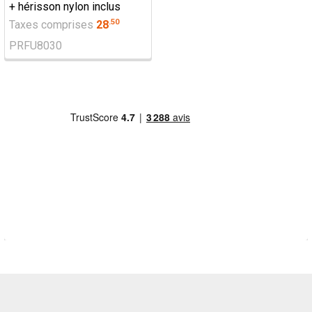
+ hérisson nylon inclus
.
50
Taxes comprises
28
PRFU8030