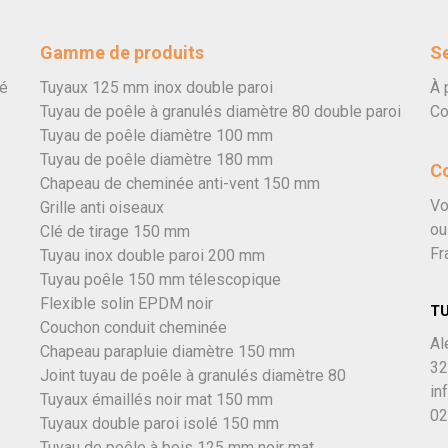
Gamme de produits
Se
vé
Tuyaux 125 mm inox double paroi
À 
Tuyau de poêle à granulés diamètre 80 double paroi
Co
Tuyau de poêle diamètre 100 mm
Tuyau de poêle diamètre 180 mm
C
Chapeau de cheminée anti-vent 150 mm
Vo
Grille anti oiseaux
ou
Clé de tirage 150 mm
Fr
Tuyau inox double paroi 200 mm
Tuyau poêle 150 mm télescopique
Flexible solin EPDM noir
T
Couchon conduit cheminée
Al
Chapeau parapluie diamètre 150 mm
32
Joint tuyau de poêle à granulés diamètre 80
in
Tuyaux émaillés noir mat 150 mm
02
Tuyaux double paroi isolé 150 mm
Tuyau de poêle à bois 125 mm noir mat