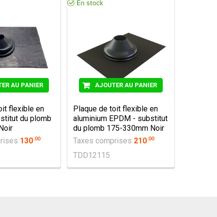
ER AU PANIER
AJOUTER AU PANIER
it flexible en
Plaque de toit flexible en
titut du plomb
aluminium EPDM - substitut
Noir
du plomb 175-330mm Noir
.
00
.
00
rises
130
Taxes comprises
210
TDD12115