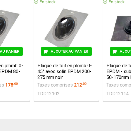
AU PANIER
AJOUTER AU PANIER
AJOUT
 en plomb 0-
Plaque de toit en plomb 0-
Plaque de to
n EPDM 80-
45° avec solin EPDM 200-
EPDM - subs
275 mm noir
50-170mm 
.
00
.
00
ses
178
Taxes comprises
212
Taxes comp
TDD12102
TDD12114