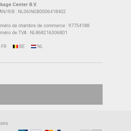
bage Center B.V.
AN/RIB : NL06INGB0006418402
méro de chambre de commerce : 97754188
méro de TVA : NL868216306B01
ions