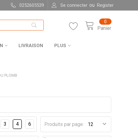
ou
0252605539
Se connecter
Register
0
Panier
ON
LIVRAISON
PLUS
 DU PLOMB
3
4
6
Produits par page: