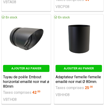
VBTA08
VBCP08
AJOUTER AU PANIER
AJOUTER AU PANIER
Tuyau de poêle Embout
Adaptateur femelle-femelle
horizontal emaillé noir mat ø
emaillé noir mat Ø 80mm.
80mm
.
00
Taxes comprises
25
.
00
Taxes comprises
42
VBHH08
VBTH08