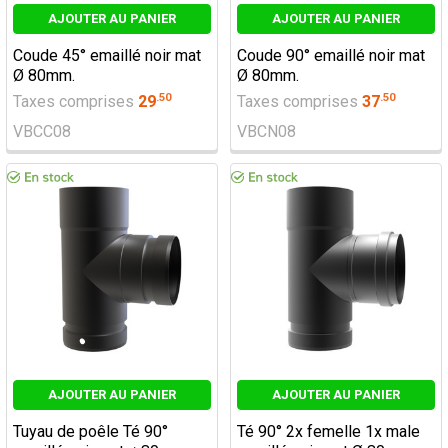
AJOUTER AU PANIER
AJOUTER AU PANIER
Coude 45° emaillé noir mat
Coude 90° emaillé noir mat
Ø 80mm.
Ø 80mm.
.
50
.
50
Taxes comprises
29
Taxes comprises
37
VBCC08
VBCN08
AJOUTER AU PANIER
AJOUTER AU PANIER
Tuyau de poêle Té 90°
Té 90° 2x femelle 1x male