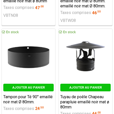
emaillé noir mat ø 80mm
emaillé noir mat Ø 80mm.
emaillé noir mat Ø 80mm.
.
00
Taxes comprises
47
.
50
Taxes comprises
46
VBTN08
VBTW08
AJOUTER AU PANIER
AJOUTER AU PANIER
Tampon pour Té 90° emaillé
Tuyau de poêle Chapeau
noir mat Ø 80mm.
parapluie emaillé noir mat ø
80mm
.
50
Taxes comprises
24
.
00
Taxes comprises
44