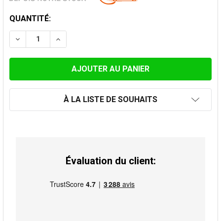
STOCK
QUANTITÉ:
ACTUEL:
DIMINUER LA QUANTITÉ DE TUYAU DE POÊLE EMBOUT
AUGMENTER LA QUANTITÉ DE TUYAU DE PO
À LA LISTE DE SOUHAITS
Évaluation du client: