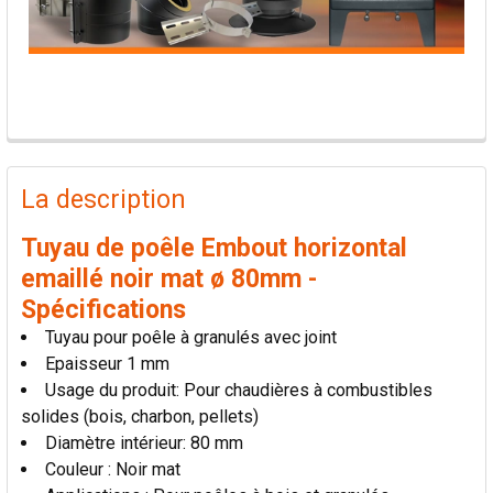
PRODUITS
FRÉQUEMMENT
La description
ACHETÉS
ENSEMBLE:
Tuyau de poêle Embout horizontal
emaillé noir mat ø 80mm -
TOUT
Spécifications
SÉLECTIONNER
Tuyau pour poêle à granulés avec joint
Epaisseur 1 mm
AJOUTER
Usage du produit: Pour chaudières à combustibles
LA
SÉLECTION
solides (bois, charbon, pellets)
AU PANIER
Diamètre intérieur: 80 mm
Couleur : Noir mat