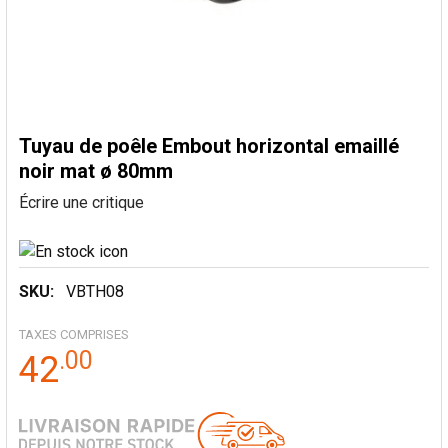
Tuyau de poêle Embout horizontal emaillé
noir mat ø 80mm
Écrire une critique
SKU:
VBTH08
TAXES COMPRISES
.
00
42