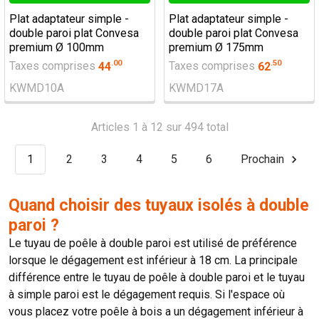
Plat adaptateur simple -
Plat adaptateur simple -
double paroi plat Convesa
double paroi plat Convesa
premium Ø 100mm
premium Ø 175mm
.
00
.
50
Taxes comprises
44
Taxes comprises
62
KWMD10A
KWMD17A
Articles 1 à 12 sur 494 total
1
2
3
4
5
6
Prochain
Quand choisir des tuyaux isolés à double
paroi ?
Le tuyau de poêle à double paroi est utilisé de préférence
lorsque le dégagement est inférieur à 18 cm. La principale
différence entre le tuyau de poêle à double paroi et le tuyau
à simple paroi est le dégagement requis. Si l'espace où
vous placez votre poêle à bois a un dégagement inférieur à