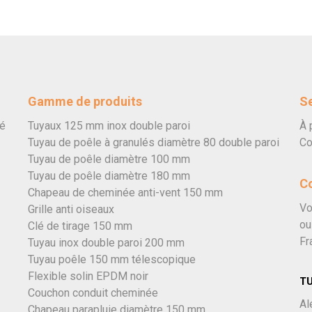
Gamme de produits
Se
vé
Tuyaux 125 mm inox double paroi
À 
Tuyau de poêle à granulés diamètre 80 double paroi
Co
Tuyau de poêle diamètre 100 mm
Tuyau de poêle diamètre 180 mm
C
Chapeau de cheminée anti-vent 150 mm
Vo
Grille anti oiseaux
ou
Clé de tirage 150 mm
Fr
Tuyau inox double paroi 200 mm
Tuyau poêle 150 mm télescopique
Flexible solin EPDM noir
T
Couchon conduit cheminée
Al
Chapeau parapluie diamètre 150 mm