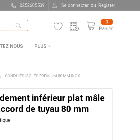
ou
0252605539
Se connecter
Register
0
Panier
TEZ NOUS
PLUS
CONDUITS ISOLÉS PREMIUM 80 MM INOX
dement inférieur plat mâle
accord de tuyau 80 mm
itique