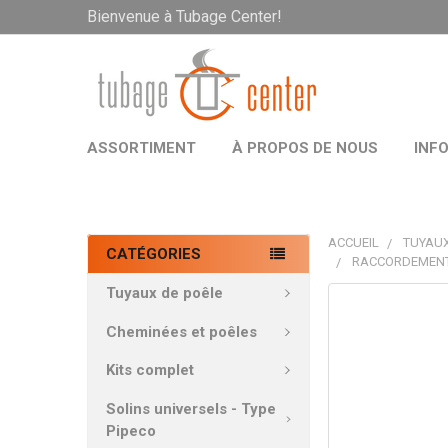
Bienvenue à Tubage Center!
ASSORTIMENT
À PROPOS DE NOUS
INF
ACCUEIL
TUYAUX
CATÉGORIES
RACCORDEMENT 
Tuyaux de poêle
PRODUITS
FRÉQUEMMEN
Cheminées et poêles
ACHETÉS
ENSEMBLE:
Kits complet
Solins universels - Type
TOUT
Pipeco
SÉLECTIONNE