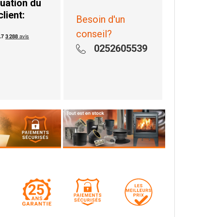
uation du
client:
Besoin d'un
conseil?
0252605539