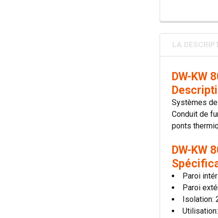
LA DESCRIP
DW-KW 80
Descript
Systèmes de 
Conduit de fu
ponts thermiqu
DW-KW 80
Spécific
Paroi inté
Paroi exté
Isolation
Utilisatio