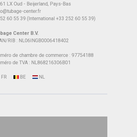
61 LX Oud - Beijerland, Pays-Bas
fo@tubage-center.fr
52 60 55 39
(International
+33 252 60 55 39)
bage Center B.V.
AN/RIB : NL06INGB0006418402
méro de chambre de commerce : 97754188
méro de TVA : NL868216306B01