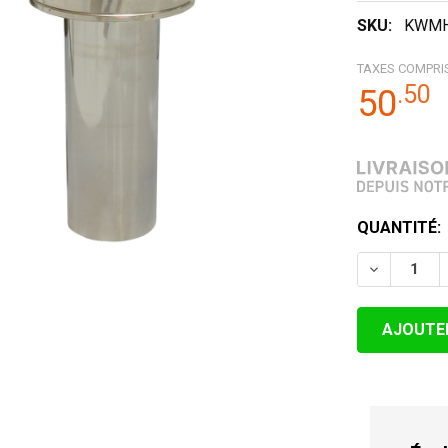
SKU:
KWM
TAXES COMPRI
.
50
50
STOCK
QUANTITÉ:
ACTUEL:
DIMINUER