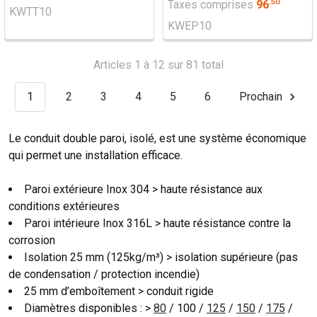
.
50
Taxes comprises
96
KWTT10
KWEP10
Articles 1 à 12 sur 81 total
1
2
3
4
5
6
Prochain
Le conduit double paroi, isolé, est une système économique
qui permet une installation efficace.
Paroi extérieure Inox 304 > haute résistance aux
conditions extérieures
Paroi intérieure Inox 316L > haute résistance contre la
corrosion
Isolation 25 mm (125kg/m³) > isolation supérieure (pas
de condensation / protection incendie)
25 mm d’emboîtement > conduit rigide
Diamètres disponibles : >
80
/ 100 /
125
/
150
/
175
/