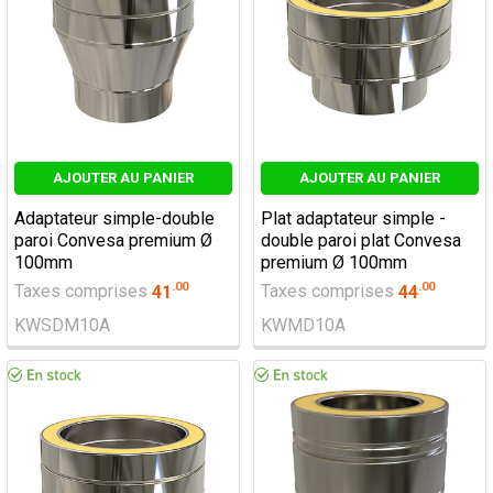
AJOUTER AU PANIER
AJOUTER AU PANIER
Adaptateur simple-double
Plat adaptateur simple -
paroi Convesa premium Ø
double paroi plat Convesa
100mm
premium Ø 100mm
.
00
.
00
Taxes comprises
41
Taxes comprises
44
KWSDM10A
KWMD10A