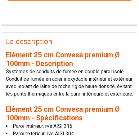
PRODUITS
FRÉQUEMMENT
La description
ACHETÉS
ENSEMBLE:
Elèment 25 cm Convesa premium Ø
100mm - Description
TOUT
Systèmes de conduits de fumée en double paroi isolé
SÉLECTIONNER
Conduit de fumée en acier inoxydable intérieur et extérieur
avec isolant de laine de roche rigide haute densité, évitant
AJOUTER
les ponts thermiques entre la paroi intérieure et extérieure.
LA
SÉLECTION
AU PANIER
Elèment 25 cm Convesa premium Ø
100mm - Spécifications
Paroi intérieur: rvs AISI 316
Paroi extérieur: rvs AISI 304