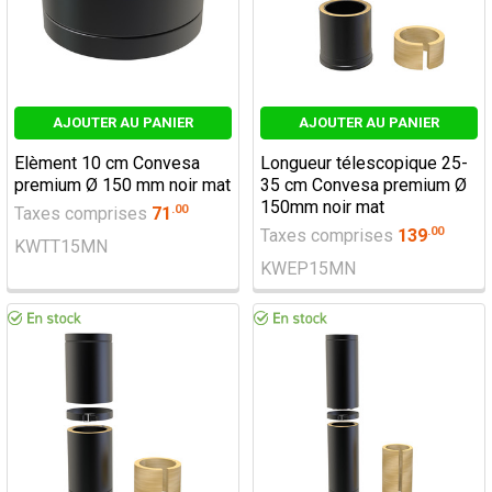
AJOUTER AU PANIER
AJOUTER AU PANIER
Elèment 10 cm Convesa
Longueur télescopique 25-
premium Ø 150 mm noir mat
35 cm Convesa premium Ø
150mm noir mat
.
00
Taxes comprises
71
.
00
Taxes comprises
139
KWTT15MN
KWEP15MN