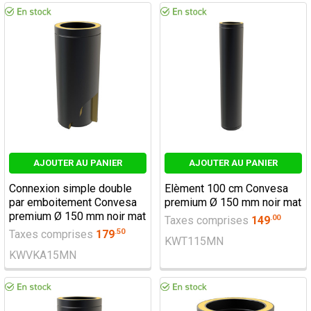
AJOUTER AU PANIER
AJOUTER AU PANIER
Connexion simple double
Elèment 100 cm Convesa
par emboitement Convesa
premium Ø 150 mm noir mat
premium Ø 150 mm noir mat
.
00
Taxes comprises
149
.
50
Taxes comprises
179
KWT115MN
KWVKA15MN