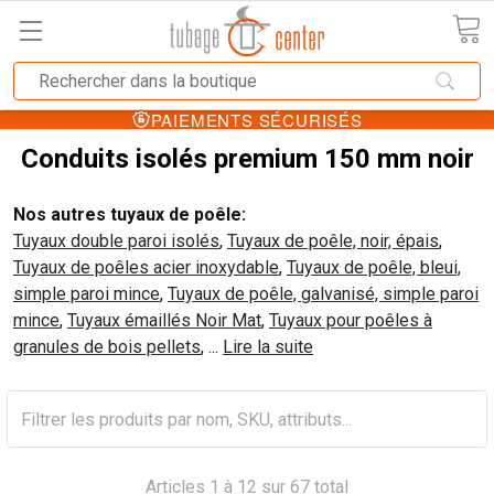
X
PAIEMENTS SÉCURIS
Conduits isolés premium 150 mm noir
Nos autres tuyaux de poêle:
Tuyaux double paroi isolés
,
Tuyaux de poêle, noir, épais
,
Tuyaux de poêles acier inoxydable
,
Tuyaux de poêle, bleui,
simple paroi mince
,
Tuyaux de poêle, galvanisé, simple paroi
mince
,
Tuyaux émaillés Noir Mat
,
Tuyaux pour poêles à
granules de bois pellets
,
...
Lire la suite
Articles 1 à 12 sur 67 total