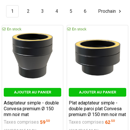
1
2
3
4
5
6
Prochain
AJOUTER AU PANIER
AJOUTER AU PANIER
Adaptateur simple - double
Plat adaptateur simple -
Convesa premium Ø 150
double paroi plat Convesa
mm noir mat
premium Ø 150 mm noir mat
.
50
.
50
Taxes comprises
59
Taxes comprises
62