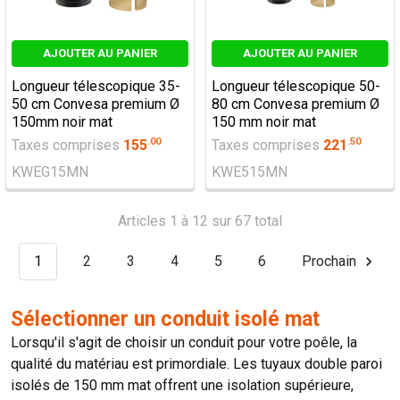
AJOUTER AU PANIER
AJOUTER AU PANIER
Longueur télescopique 35-
Longueur télescopique 50-
50 cm Convesa premium Ø
80 cm Convesa premium Ø
150mm noir mat
150 mm noir mat
.
00
.
50
Taxes comprises
155
Taxes comprises
221
KWEG15MN
KWE515MN
Articles 1 à 12 sur 67 total
1
2
3
4
5
6
Prochain
Sélectionner un conduit isolé mat
Lorsqu'il s'agit de choisir un conduit pour votre poêle, la
qualité du matériau est primordiale. Les tuyaux double paroi
isolés de 150 mm mat offrent une isolation supérieure,