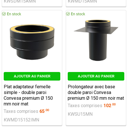
KWSDM15AMN
KWMD15AMN
AJOUTER AU PANIER
AJOUTER AU PANIER
Plat adaptateur femelle
Prolongateur avec base
simple - double paroi
double paroi Convesa
Convesa premium Ø 150
premium Ø 150 mm noir mat
mm noir mat
.
00
Taxes comprises
102
.
00
Taxes comprises
65
KWSU15MN
KWMD15152IMN