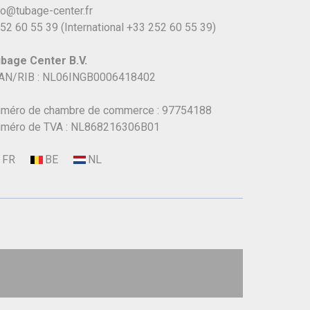
fo@tubage-center.fr
52 60 55 39
(International
+33 252 60 55 39)
bage Center B.V.
AN/RIB : NL06INGB0006418402
méro de chambre de commerce : 97754188
méro de TVA : NL868216306B01