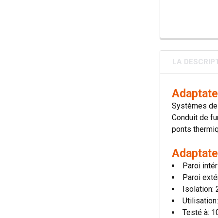
LA DESCRIP
Adaptate
Systèmes de c
Conduit de fu
ponts thermiqu
Adaptate
Paroi inté
Paroi exté
Isolation
Utilisatio
Testé à: 