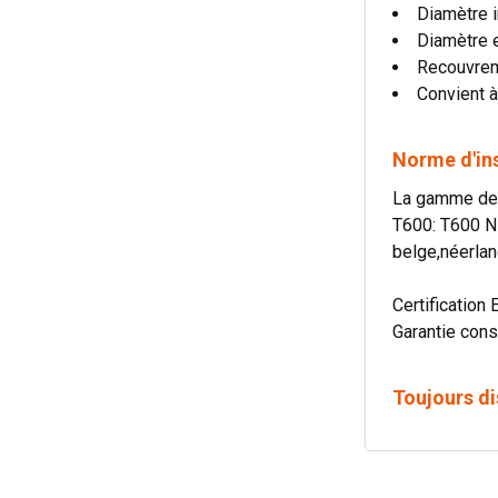
Diamètre i
Diamètre 
Recouvre
Convient à
Norme d'in
La gamme de c
T600: T600 N
belge,néerlan
Certification 
Garantie cons
Toujours di