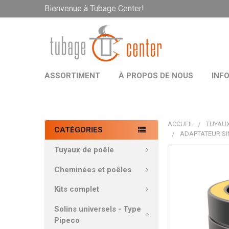
Bienvenue à Tubage Center!
ASSORTIMENT
À PROPOS DE NOUS
INF
ACCUEIL
TUYAUX
CATÉGORIES
ADAPTATEUR SI
Tuyaux de poêle
PRODUITS
FRÉQUEMMEN
Cheminées et poêles
ACHETÉS
ENSEMBLE:
Kits complet
Solins universels - Type
TOUT
Pipeco
SÉLECTIONNE