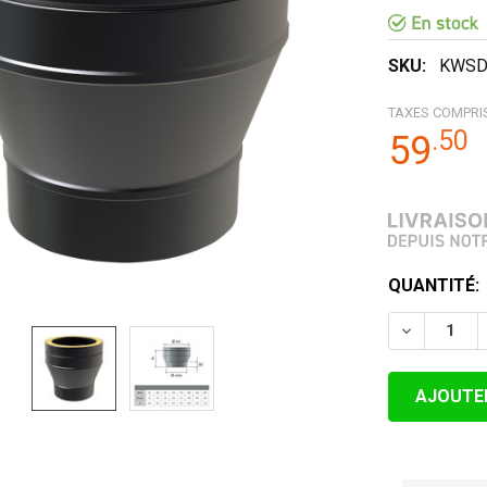
SKU:
KWS
TAXES COMPRI
.
50
59
STOCK
QUANTITÉ:
ACTUEL:
DIMINUER 