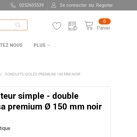
ou
0252605539
Se connecter
Register
0
Panier
TEZ NOUS
PLUS
CONDUITS ISOLÉS PREMIUM 150 MM NOIR
teur simple - double
a premium Ø 150 mm noir
itique