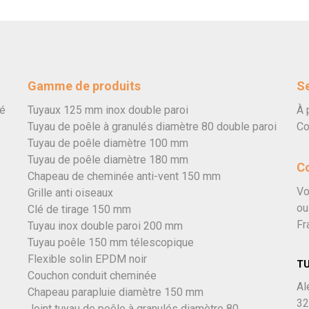
Gamme de produits
Se
vé
Tuyaux 125 mm inox double paroi
À 
Tuyau de poêle à granulés diamètre 80 double paroi
Co
Tuyau de poêle diamètre 100 mm
Tuyau de poêle diamètre 180 mm
C
Chapeau de cheminée anti-vent 150 mm
Vo
Grille anti oiseaux
ou
Clé de tirage 150 mm
Fr
Tuyau inox double paroi 200 mm
Tuyau poêle 150 mm télescopique
Flexible solin EPDM noir
T
Couchon conduit cheminée
Al
Chapeau parapluie diamètre 150 mm
32
Joint tuyau de poêle à granulés diamètre 80