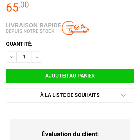
.
00
65
STOCK
QUANTITÉ:
ACTUEL:
DIMINUER LA QUANTITÉ DE PLAT ADAPTATEUR FEMELL
AUGMENTER LA QUANTITÉ DE PLAT ADAPTA
À LA LISTE DE SOUHAITS
Évaluation du client: