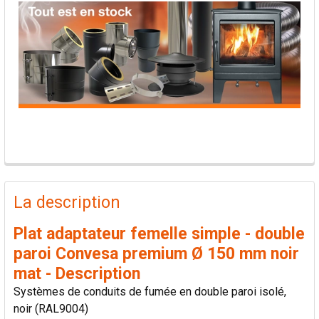
PRODUITS
FRÉQUEMMENT
La description
ACHETÉS
ENSEMBLE:
Plat adaptateur femelle simple - double
paroi Convesa premium Ø 150 mm noir
TOUT
mat - Description
SÉLECTIONNER
Systèmes de conduits de fumée en double paroi isolé,
noir (RAL9004)
AJOUTER