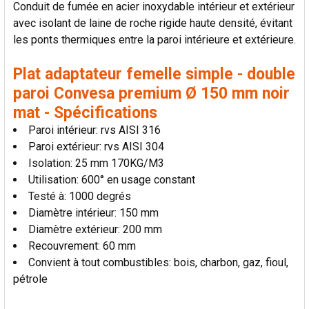
Conduit de fumée en acier inoxydable intérieur et extérieur
LA
SÉLECTION
avec isolant de laine de roche rigide haute densité, évitant
AU PANIER
les ponts thermiques entre la paroi intérieure et extérieure.
Plat adaptateur femelle simple - double
paroi Convesa premium Ø 150 mm noir
mat - Spécifications
Paroi intérieur: rvs AISI 316
Paroi extérieur: rvs AISI 304
Isolation: 25 mm 170KG/M3
Utilisation: 600° en usage constant
Testé à: 1000 degrés
Diamètre intérieur: 150 mm
Diamètre extérieur: 200 mm
Recouvrement: 60 mm
Convient à tout combustibles: bois, charbon, gaz, fioul,
pétrole