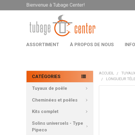
Bienvenue à Tubage Center!
ASSORTIMENT
À PROPOS DE NOUS
INF
ACCUEIL
TUYAUX
CATÉGORIES
LONGUEUR TÉLE
Tuyaux de poêle
PRODUITS
FRÉQUEMMEN
Cheminées et poêles
ACHETÉS
ENSEMBLE:
Kits complet
Solins universels - Type
TOUT
Pipeco
SÉLECTIONNE