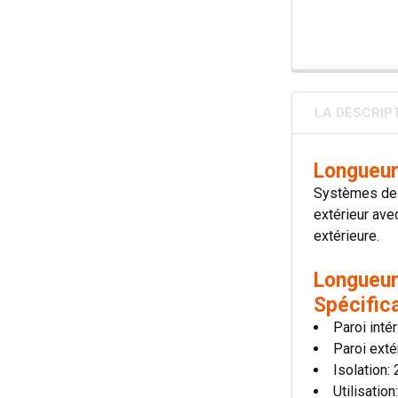
LA DESCRIP
Longueur
Systèmes de c
extérieur avec
extérieure.
Longueur
Spécific
Paroi inté
Paroi exté
Isolation
Utilisatio