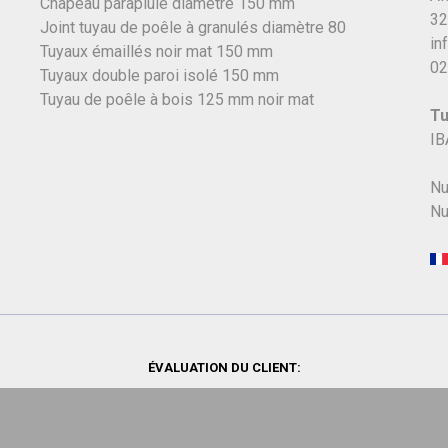
Chapeau parapluie diamètre 150 mm
32
Joint tuyau de poêle à granulés diamètre 80
in
Tuyaux émaillés noir mat 150 mm
02
Tuyaux double paroi isolé 150 mm
Tuyau de poêle à bois 125 mm noir mat
Tu
IB
Nu
Nu
ÉVALUATION DU CLIENT: