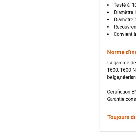
Testé à: 
Diamètre i
Diamètre 
Recouvre
Convient à
Norme d'in
La gamme de c
T600: T600 N
belge,néerlan
Certifiction E
Garantie cons
Toujours di