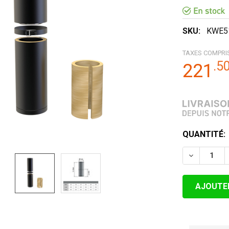
SKU:
KWE5
TAXES COMPRI
.
5
221
STOCK
QUANTITÉ:
ACTUEL:
DIMINUER 