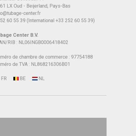
61 LX Oud - Beijerland, Pays-Bas
fo@tubage-center.fr
52 60 55 39
(International
+33 252 60 55 39)
bage Center B.V.
AN/RIB : NL06INGB0006418402
méro de chambre de commerce : 97754188
méro de TVA : NL868216306B01