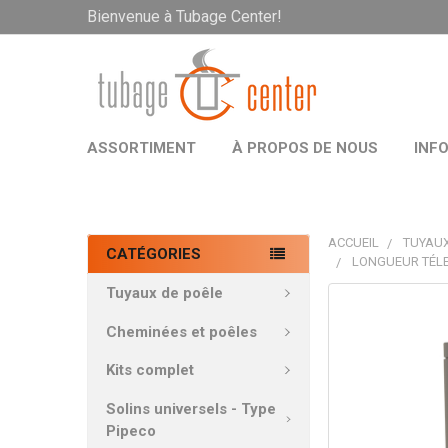
Bienvenue à Tubage Center!
ASSORTIMENT
À PROPOS DE NOUS
INF
ACCUEIL
TUYAUX
CATÉGORIES
LONGUEUR TÉLE
Tuyaux de poêle
PRODUITS
FRÉQUEMMEN
Cheminées et poêles
ACHETÉS
ENSEMBLE:
Kits complet
Solins universels - Type
TOUT
Pipeco
SÉLECTIONNE