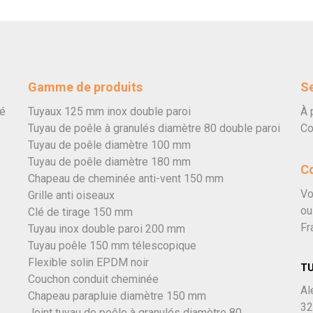
Gamme de produits
Se
vé
Tuyaux 125 mm inox double paroi
À 
Tuyau de poêle à granulés diamètre 80 double paroi
Co
Tuyau de poêle diamètre 100 mm
Tuyau de poêle diamètre 180 mm
C
Chapeau de cheminée anti-vent 150 mm
Vo
Grille anti oiseaux
ou
Clé de tirage 150 mm
Fr
Tuyau inox double paroi 200 mm
Tuyau poêle 150 mm télescopique
Flexible solin EPDM noir
T
Couchon conduit cheminée
Al
Chapeau parapluie diamètre 150 mm
32
Joint tuyau de poêle à granulés diamètre 80