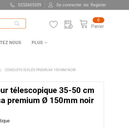
ou
0252605539
Se connecter
Register
0
Panier
TEZ NOUS
PLUS
CONDUITS ISOLÉS PREMIUM 150 MM NOIR
ur télescopique 35-50 cm
a premium Ø 150mm noir
itique