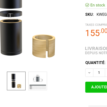
SKU:
KWEG
TAXES COMPRI
.
0
155
STOCK
QUANTITÉ:
ACTUEL:
DIMINUER