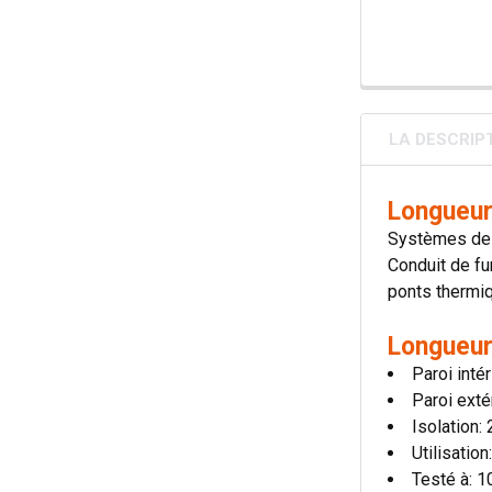
LA DESCRIP
Longueur
Systèmes de c
Conduit de fu
ponts thermiqu
Longueur
Paroi inté
Paroi exté
Isolation
Utilisatio
Testé à: 