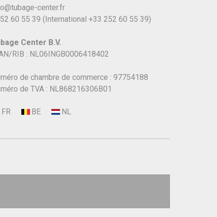
fo@tubage-center.fr
52 60 55 39
(International
+33 252 60 55 39)
bage Center B.V.
AN/RIB : NL06INGB0006418402
méro de chambre de commerce : 97754188
méro de TVA : NL868216306B01