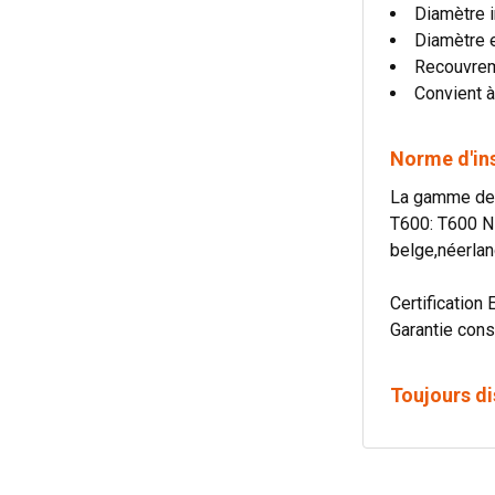
Diamètre i
Diamètre 
Recouvre
Convient à
Norme d'in
La gamme de c
T600: T600 N
belge,néerlan
Certification 
Garantie cons
Toujours di