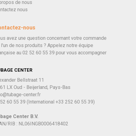
propos de nous
ntactez nous
ontactez-nous
us avez une question concernant votre commande
 l'un de nos produits ? Appelez notre équipe
ançaise au
02 52 60 55 39
pour vous accompagner
UBAGE CENTER
exander Bellstraat 11
61 LX Oud - Beijerland, Pays-Bas
fo@tubage-center.fr
52 60 55 39
(International
+33 252 60 55 39)
bage Center B.V.
AN/RIB : NL06INGB0006418402