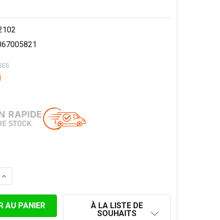
2102
867005821
SES
0
LA QUANTITÉ DE PLAQUE DE TOIT EN PLOMB 0-45° AVEC S
AUGMENTER LA QUANTITÉ DE PLAQUE DE TOIT EN PLOMB 0
À LA LISTE DE
SOUHAITS