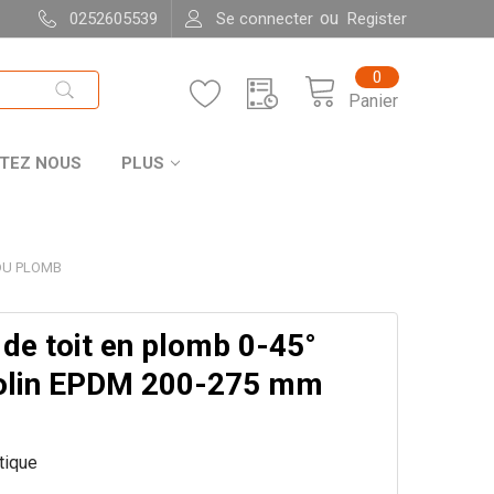
ou
0252605539
Se connecter
Register
0
Panier
TEZ NOUS
PLUS
 DU PLOMB
de toit en plomb 0-45°
olin EPDM 200-275 mm
itique