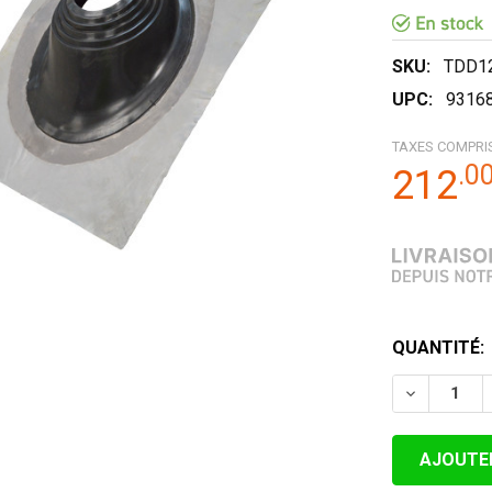
SKU:
TDD1
UPC:
9316
TAXES COMPRI
.
0
212
STOCK
QUANTITÉ:
ACTUEL:
DIMINUER 