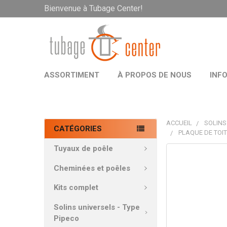
Bienvenue à Tubage Center!
ASSORTIMENT
À PROPOS DE NOUS
INF
ACCUEIL
SOLINS
CATÉGORIES
PLAQUE DE TOIT
Tuyaux de poêle
PRODUITS
FRÉQUEMMEN
Cheminées et poêles
ACHETÉS
ENSEMBLE:
Kits complet
Solins universels - Type
TOUT
Pipeco
SÉLECTIONNE