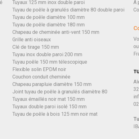
vé
Tuyaux 125 mm inox double paroi
À 
Tuyau de poêle à granulés diamètre 80 double paroi
Co
Tuyau de poêle diamètre 100 mm
Tuyau de poêle diamètre 180 mm
C
Chapeau de cheminée anti-vent 150 mm
Vo
Grille anti oiseaux
ou
Clé de tirage 150 mm
Fr
Tuyau inox double paroi 200 mm
Tuyau poêle 150 mm télescopique
Flexible solin EPDM noir
T
Couchon conduit cheminée
Al
Chapeau parapluie diamètre 150 mm
32
Joint tuyau de poêle à granulés diamètre 80
in
Tuyaux émaillés noir mat 150 mm
02
Tuyaux double paroi isolé 150 mm
Tuyau de poêle à bois 125 mm noir mat
Tu
IB