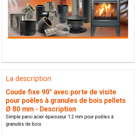
PRODUITS
FRÉQUEMMENT
La description
ACHETÉS
ENSEMBLE:
Coude fixe 90° avec porte de visite
pour poêles à granules de bois pellets
TOUT
Ø 80 mm - Description
SÉLECTIONNER
Simple paroi acier épaisseur 1.2 mm pour poêles à
granulés de bois
AJOUTER
LA
SÉLECTION