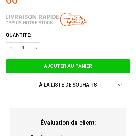
60
STOCK
QUANTITÉ:
ACTUEL:
DIMINUER LA QUANTITÉ DE COUDE FIXE 90° AVEC PORT
AUGMENTER LA QUANTITÉ DE COUDE FIXE 90
À LA LISTE DE SOUHAITS
Évaluation du client: