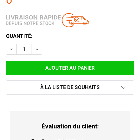
6
STOCK
QUANTITÉ:
ACTUEL:
DIMINUER LA QUANTITÉ DE JOINT SILICONE Ø 100 MM 
AUGMENTER LA QUANTITÉ DE JOINT SILICO
À LA LISTE DE SOUHAITS
Évaluation du client: