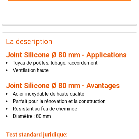
PRODUITS
FRÉQUEMMENT
La description
ACHETÉS
ENSEMBLE:
Joint Silicone Ø 80 mm - Applications
Tuyau de poêles, tubage, raccordement
TOUT
Ventilation haute
SÉLECTIONNER
Joint Silicone Ø 80 mm - Avantages
AJOUTER
Acier inoxydable de haute qualité
LA
SÉLECTION
Parfait pour la rénovation et la construction
AU PANIER
Résistant au feu de cheminée
Diamètre : 80 mm
Test standard juridique: