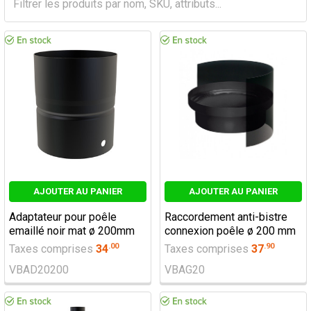
AJOUTER AU PANIER
AJOUTER AU PANIER
Adaptateur pour poêle
Raccordement anti-bistre
emaillé noir mat ø 200mm
connexion poêle ø 200 mm
.
00
.
90
Taxes comprises
34
Taxes comprises
37
VBAD20200
VBAG20