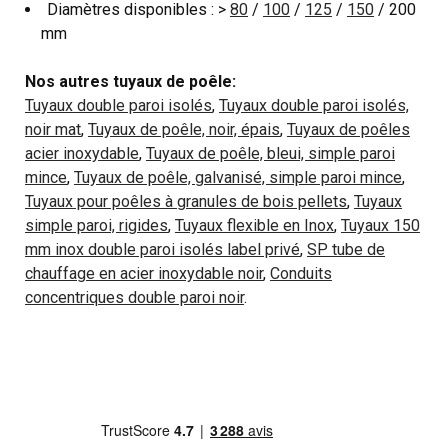
Diamètres disponibles : >
80
/
100
/
125
/
150
/ 200
mm
Nos autres tuyaux de poêle:
Tuyaux double paroi isolés
,
Tuyaux double paroi isolés,
noir mat
,
Tuyaux de poêle, noir, épais
,
Tuyaux de poêles
acier inoxydable
,
Tuyaux de poêle, bleui, simple paroi
mince
,
Tuyaux de poêle, galvanisé, simple paroi mince
,
Tuyaux pour poêles à granules de bois pellets
,
Tuyaux
simple paroi, rigides
,
Tuyaux flexible en Inox
,
Tuyaux 150
mm inox double paroi isolés label privé
,
SP tube de
chauffage en acier inoxydable noir
,
Conduits
concentriques double paroi noir
.