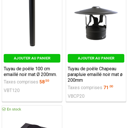
AJOUTER AU PANIER
AJOUTER AU PANIER
Tuyau de poêle 100 cm
Tuyau de poêle Chapeau
emaillé noir mat Ø 200mm.
parapluie emaillé noir mat ø
200mm
.
50
Taxes comprises
58
.
00
Taxes comprises
71
VBT120
VBCP20