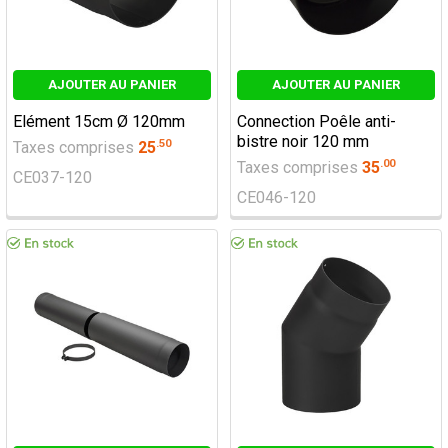
AJOUTER AU PANIER
AJOUTER AU PANIER
Elément 15cm Ø 120mm
Connection Poêle anti-
bistre noir 120 mm
.
50
Taxes comprises
25
.
00
Taxes comprises
35
CE037-120
CE046-120