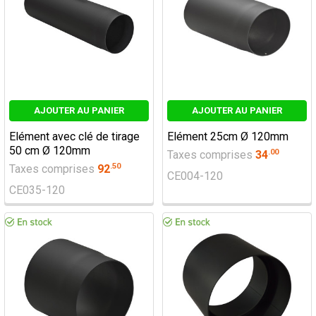
AJOUTER AU PANIER
AJOUTER AU PANIER
Elément avec clé de tirage
Elément 25cm Ø 120mm
50 cm Ø 120mm
.
00
Taxes comprises
34
.
50
Taxes comprises
92
CE004-120
CE035-120