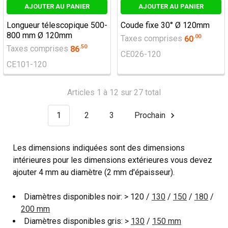
AJOUTER AU PANIER
AJOUTER AU PANIER
Longueur télescopique 500-
Coude fixe 30° Ø 120mm
800 mm Ø 120mm
.
00
Taxes comprises
60
.
50
Taxes comprises
86
CE026-120
CE101-120
Articles 1 à 12 sur 27 total
1
2
3
Prochain
Les dimensions indiquées sont des dimensions
intérieures pour les dimensions extérieures vous devez
ajouter 4 mm au diamètre (2 mm d'épaisseur).
Diamètres disponibles noir: > 120 /
130
/
150
/
180
/
200 mm
Diamètres disponibles gris: >
130
/
150 mm