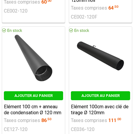
120mm noir
.
00
Taxes comprises
60
.
50
Taxes comprises
64
CE002-120
CE002-120F
AJOUTER AU PANIER
AJOUTER AU PANIER
Elément 100 cm + anneau
Elément 100cm avec clé de
de condensation Ø 120 mm
tirage Ø 120mm
.
50
.
00
Taxes comprises
86
Taxes comprises
111
CE127-120
CE036-120