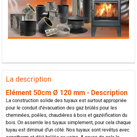
PRODUITS
FRÉQUEMMENT
La description
ACHETÉS
ENSEMBLE:
Elément 50cm Ø 120 mm - Description
La construction solide des tuyaux est surtout appropriée
TOUT
pour le conduit d'évacuation des gaz brûlés pour les
SÉLECTIONNER
cheminées, poêles, chaudières à bois et gazéification du
bois. On assemle les tuyaux simplement, pour cela chaque
AJOUTER
tuyau est diminué d'un côté. Nos tuyaux sont revêtus avec
LA
SÉLECTION