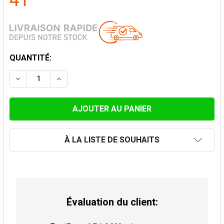
41
STOCK
QUANTITÉ:
ACTUEL:
DIMINUER LA QUANTITÉ DE ELÉMENT 50CM Ø 120MM
AUGMENTER LA QUANTITÉ DE ELÉMENT 50
À LA LISTE DE SOUHAITS
Évaluation du client: