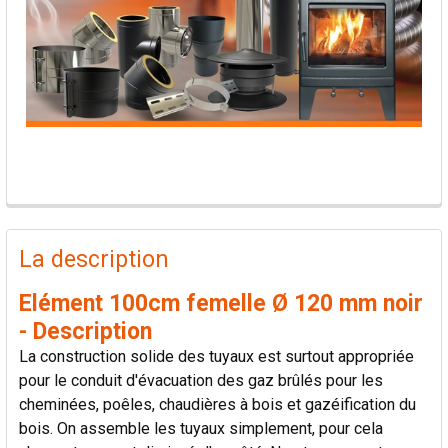
PRODUITS
FRÉQUEMMENT
La description
ACHETÉS
ENSEMBLE:
Elément 100cm femelle Ø 120 mm noir
- Description
TOUT
La construction solide des tuyaux est surtout appropriée
SÉLECTIONNER
pour le conduit d'évacuation des gaz brûlés pour les
cheminées, poêles, chaudières à bois et gazéification du
AJOUTER
bois. On assemble les tuyaux simplement, pour cela
LA
SÉLECTION