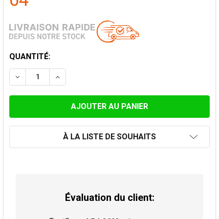
64
STOCK
QUANTITÉ:
ACTUEL:
DIMINUER LA QUANTITÉ DE ELÉMENT 100CM FEMELLE 
AUGMENTER LA QUANTITÉ DE ELÉMENT 100
À LA LISTE DE SOUHAITS
Évaluation du client: