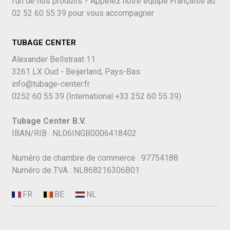
l'un de nos produits ? Appelez notre équipe Française au
02 52 60 55 39
pour vous accompagner
TUBAGE CENTER
Alexander Bellstraat 11
3261 LX Oud - Beijerland, Pays-Bas
info@tubage-center.fr
0252 60 55 39
(International
+33 252 60 55 39)
Tubage Center B.V.
IBAN/RIB : NL06INGB0006418402
Numéro de chambre de commerce : 97754188
Numéro de TVA : NL868216306B01