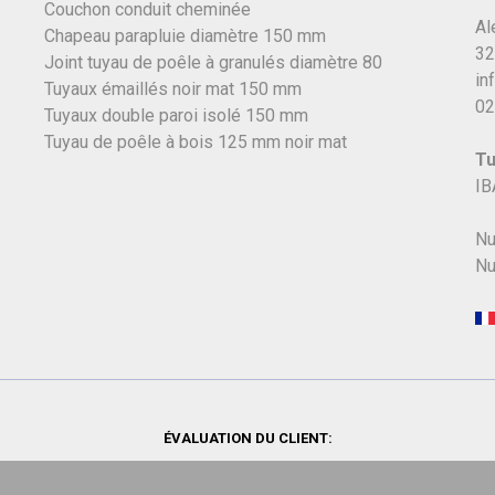
Couchon conduit cheminée
Al
Chapeau parapluie diamètre 150 mm
32
Joint tuyau de poêle à granulés diamètre 80
in
Tuyaux émaillés noir mat 150 mm
02
Tuyaux double paroi isolé 150 mm
Tuyau de poêle à bois 125 mm noir mat
Tu
IB
Nu
Nu
ÉVALUATION DU CLIENT: