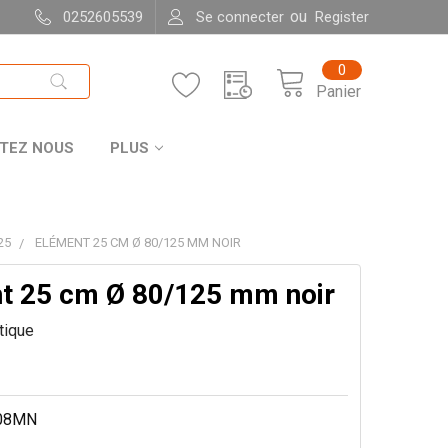
ou
0252605539
Se connecter
Register
0
Panier
TEZ NOUS
PLUS
25
ELÉMENT 25 CM Ø 80/125 MM NOIR
t 25 cm Ø 80/125 mm noir
itique
08MN