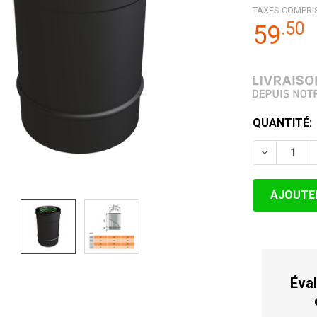
TAXES COMPRI
.
50
59
STOCK
QUANTITÉ:
ACTUEL:
DIMINUER 
Éval