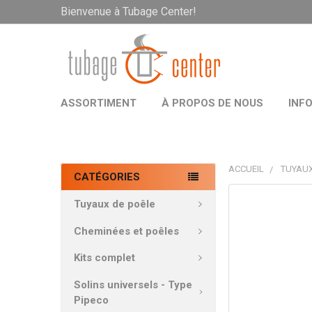
Bienvenue à Tubage Center!
ASSORTIMENT
À PROPOS DE NOUS
INF
ACCUEIL
TUYAUX
CATÉGORIES
PRODUITS
Tuyaux de poêle
FRÉQUEMMEN
ACHETÉS
Cheminées et poêles
ENSEMBLE:
Kits complet
TOUT
Solins universels - Type
SÉLECTIONNE
Pipeco