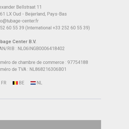
exander Bellstraat 11
61 LX Oud - Beijerland, Pays-Bas
fo@tubage-center.fr
52 60 55 39
(International
+33 252 60 55 39)
bage Center B.V.
AN/RIB : NL06INGB0006418402
méro de chambre de commerce : 97754188
méro de TVA : NL868216306B01