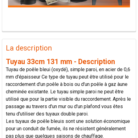
PRODUITS
FRÉQUEMMENT
La description
ACHETÉS
ENSEMBLE:
Tuyau 33cm 131 mm - Description
Tuyau de poêle bleui (oxydé), simple paroi, en acier de 0,6
TOUT
mm d'épaisseur Ce type de tuyau peut être utilisé pour le
SÉLECTIONNER
raccordement d'un poêle à bois ou d'un poêle à gaz àune
cheminée existante. Le tuyau simple paroi ne peut être
AJOUTER
utilisé que pour la partie visible du raccordement. Après le
LA
passage au travers d'un mur ou d'un plafond vous êtes
SÉLECTION
AU PANIER
tenu d'utiliser des tuyaux double paroi.
Les tuyaux de poêle bleuis sont une solution économique
pour un conduit de fumée, ils ne résistent généralement
pas plus que quelques saisons de chauffage.