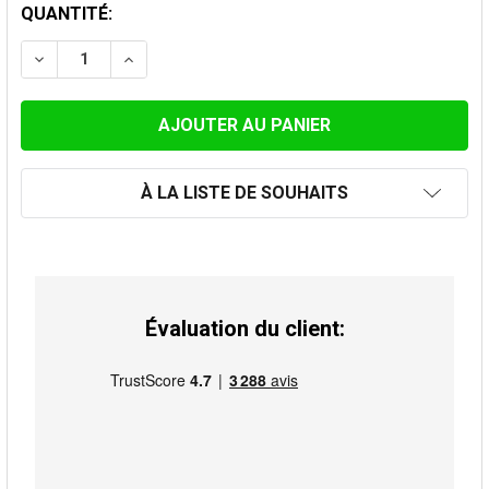
STOCK
QUANTITÉ:
ACTUEL:
DIMINUER LA QUANTITÉ DE TUYAU 33CM 130MM
AUGMENTER LA QUANTITÉ DE TUYAU 33CM
À LA LISTE DE SOUHAITS
Évaluation du client: