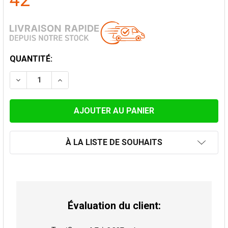
42
STOCK
QUANTITÉ:
ACTUEL:
DIMINUER LA QUANTITÉ DE TUYAU 25CM AVEC CLÉ DE
AUGMENTER LA QUANTITÉ DE TUYAU 25CM 
À LA LISTE DE SOUHAITS
Évaluation du client: