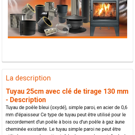
PRODUITS
FRÉQUEMMENT
La description
ACHETÉS
ENSEMBLE:
Tuyau 25cm avec clé de tirage 130 mm
- Description
TOUT
Tuyau de poêle bleui (oxydé), simple paroi, en acier de 0,6
SÉLECTIONNER
mm d'épaisseur Ce type de tuyau peut être utilisé pour le
raccordement d'un poêle à bois ou d'un poêle à gaz àune
AJOUTER
cheminée existante. Le tuyau simple paroi ne peut être
LA
SÉLECTION