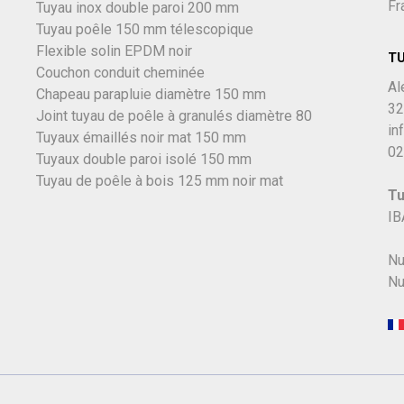
Fr
Tuyau inox double paroi 200 mm
Tuyau poêle 150 mm télescopique
Flexible solin EPDM noir
T
Couchon conduit cheminée
Al
Chapeau parapluie diamètre 150 mm
32
Joint tuyau de poêle à granulés diamètre 80
in
Tuyaux émaillés noir mat 150 mm
02
Tuyaux double paroi isolé 150 mm
Tuyau de poêle à bois 125 mm noir mat
Tu
IB
Nu
Nu