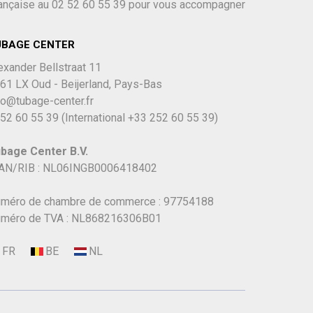
ançaise au
02 52 60 55 39
pour vous accompagner
UBAGE CENTER
exander Bellstraat 11
61 LX Oud - Beijerland, Pays-Bas
fo@tubage-center.fr
52 60 55 39
(International
+33 252 60 55 39)
bage Center B.V.
AN/RIB : NL06INGB0006418402
méro de chambre de commerce : 97754188
méro de TVA : NL868216306B01