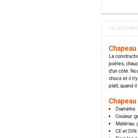
LA DESCRIP
Chapeau 
La constructi
poêles, chaud
d'un côté. No
chocs et il n
plaît, quand 
Chapeau 
Diamètre:
Couleur: g
Matériau: 
CE et DIN