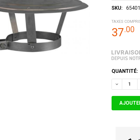
SKU:
6540
TAXES COMPRI
.
00
37
STOCK
QUANTITÉ:
ACTUEL:
DIMINUER 