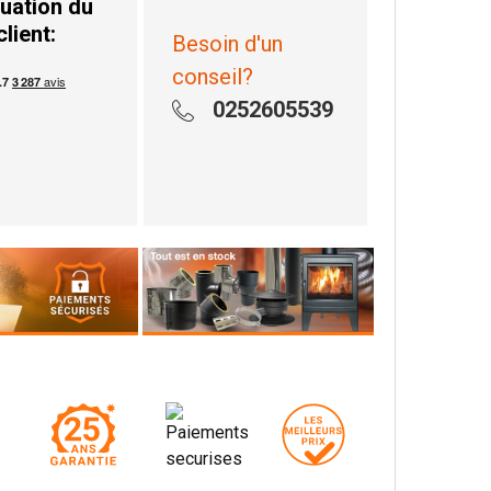
uation du
client:
Besoin d'un
conseil?
0252605539