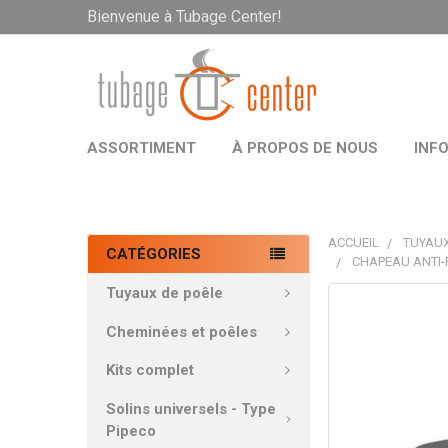
Bienvenue à Tubage Center!
ASSORTIMENT
À PROPOS DE NOUS
INF
ACCUEIL
TUYAUX
CATÉGORIES
CHAPEAU ANTI-
Tuyaux de poêle
PRODUITS
FRÉQUEMMEN
Cheminées et poêles
ACHETÉS
ENSEMBLE:
Kits complet
Solins universels - Type
TOUT
Pipeco
SÉLECTIONNE