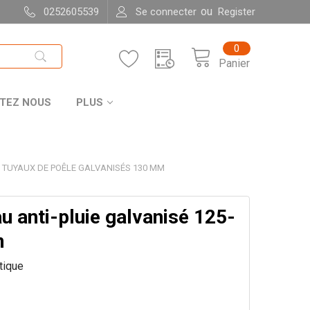
ou
0252605539
Se connecter
Register
0
Panier
TEZ NOUS
PLUS
TUYAUX DE POÊLE GALVANISÉS 130 MM
u anti-pluie galvanisé 125-
m
itique