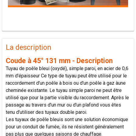
PRODUITS
FRÉQUEMMENT
La description
ACHETÉS
ENSEMBLE:
Coude à 45° 131 mm - Description
Tuyau de poêle bleui (oxydé), simple paroi, en acier de 0,6
TOUT
mm d'épaisseur Ce type de tuyau peut être utilisé pour le
SÉLECTIONNER
raccordement d'un poêle à bois ou d'un poêle à gaz àune
cheminée existante. Le tuyau simple paroi ne peut être
AJOUTER
utilisé que pour la partie visible du raccordement. Après le
LA
passage au travers d'un mur ou d'un plafond vous êtes
SÉLECTION
AU PANIER
tenu d'utiliser des tuyaux double paroi.
Les tuyaux de poêle bleuis sont une solution économique
pour un conduit de fumée, ils ne résistent généralement
pas plus que quelques saisons de chauffage.