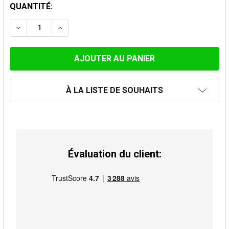
STOCK
QUANTITÉ:
ACTUEL:
DIMINUER LA QUANTITÉ DE COUDE À 45 ° 130MM
AUGMENTER LA QUANTITÉ DE COUDE À 45 
À LA LISTE DE SOUHAITS
Évaluation du client: