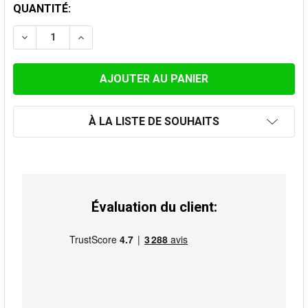
STOCK
QUANTITÉ:
ACTUEL:
DIMINUER LA QUANTITÉ DE TUYAU 100CM 130MM
AUGMENTER LA QUANTITÉ DE TUYAU 100C
À LA LISTE DE SOUHAITS
Évaluation du client: