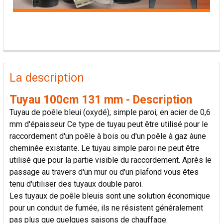
PRODUITS
FRÉQUEMMENT
La description
ACHETÉS
ENSEMBLE:
Tuyau 100cm 131 mm - Description
Tuyau de poêle bleui (oxydé), simple paroi, en acier de 0,6
TOUT
mm d'épaisseur Ce type de tuyau peut être utilisé pour le
SÉLECTIONNER
raccordement d'un poêle à bois ou d'un poêle à gaz àune
cheminée existante. Le tuyau simple paroi ne peut être
AJOUTER
utilisé que pour la partie visible du raccordement. Après le
LA
passage au travers d'un mur ou d'un plafond vous êtes
SÉLECTION
AU PANIER
tenu d'utiliser des tuyaux double paroi.
Les tuyaux de poêle bleuis sont une solution économique
pour un conduit de fumée, ils ne résistent généralement
pas plus que quelques saisons de chauffage.