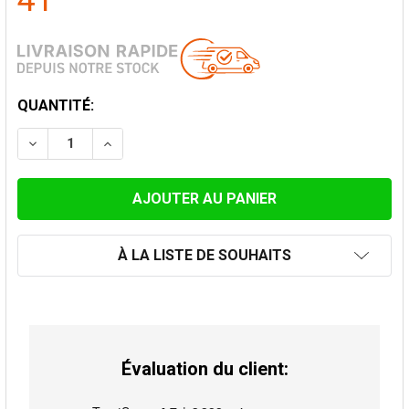
41
STOCK
QUANTITÉ:
ACTUEL:
DIMINUER LA QUANTITÉ DE HORIZONTAL EMBOUT Ø 8
AUGMENTER LA QUANTITÉ DE HORIZONTAL
À LA LISTE DE SOUHAITS
Évaluation du client: