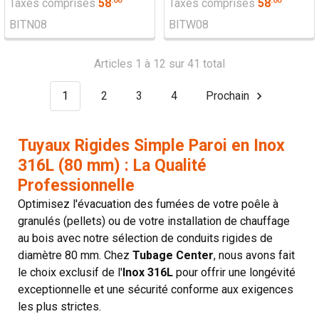
.
00
.
00
Taxes comprises
58
Taxes comprises
58
BITN08
BITW08
Articles 1 à 12 sur 41 total
1
2
3
4
Prochain
Tuyaux Rigides Simple Paroi en Inox
316L (80 mm) : La Qualité
Professionnelle
Optimisez l'évacuation des fumées de votre poêle à
granulés (pellets) ou de votre installation de chauffage
au bois avec notre sélection de conduits rigides de
diamètre 80 mm. Chez
Tubage Center
, nous avons fait
le choix exclusif de l'
Inox 316L
pour offrir une longévité
exceptionnelle et une sécurité conforme aux exigences
les plus strictes.