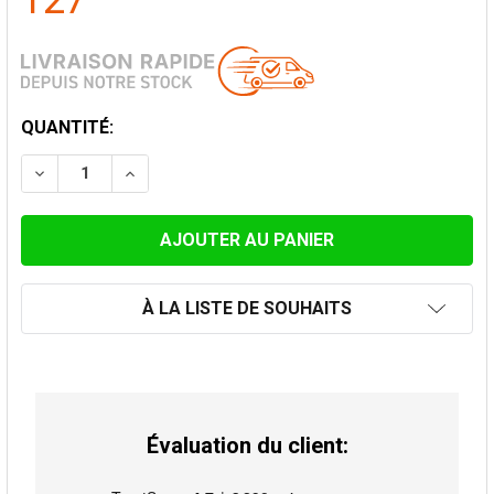
127
STOCK
QUANTITÉ:
ACTUEL:
DIMINUER LA QUANTITÉ DE LONGUEUR TÉLESCOPIQUE
AUGMENTER LA QUANTITÉ DE LONGUEUR T
À LA LISTE DE SOUHAITS
Évaluation du client: