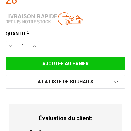
28
STOCK
QUANTITÉ:
ACTUEL:
DIMINUER LA QUANTITÉ DE CONNECTEUR FEMELLE Ø 
AUGMENTER LA QUANTITÉ DE CONNECTEUR
À LA LISTE DE SOUHAITS
Évaluation du client: