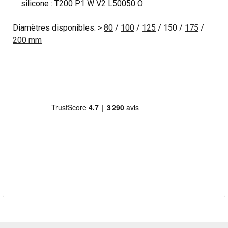
silicone : T200 P1 W V2 L50050 O
Diamètres disponibles: >
80
/
100
/
125
/ 150 /
175
/
200 mm