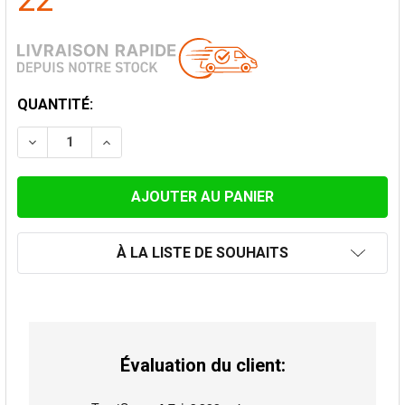
22
STOCK
QUANTITÉ:
ACTUEL:
DIMINUER LA QUANTITÉ DE BRIDE DE SÉCURITÉ POUR F
AUGMENTER LA QUANTITÉ DE BRIDE DE SÉC
À LA LISTE DE SOUHAITS
Évaluation du client: