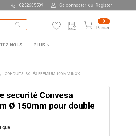
ou
0252605539
Se connecter
Register
0
Panier
TEZ NOUS
PLUS
CONDUITS ISOLÉS PREMIUM 100 MM INOX
de securité Convesa
m Ø 150mm pour double
itique