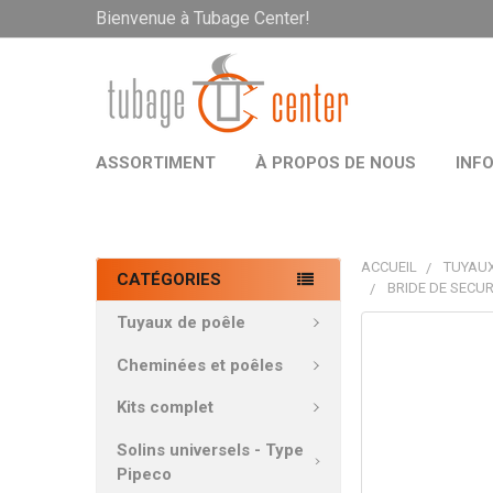
Bienvenue à Tubage Center!
ASSORTIMENT
À PROPOS DE NOUS
INF
ACCUEIL
TUYAUX
CATÉGORIES
BRIDE DE SECU
Tuyaux de poêle
PRODUITS
FRÉQUEMMEN
Cheminées et poêles
ACHETÉS
ENSEMBLE:
Kits complet
Solins universels - Type
TOUT
Pipeco
SÉLECTIONNE