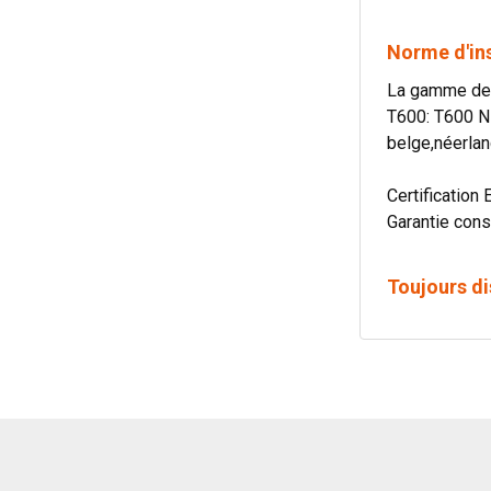
Norme d'in
La gamme de c
T600: T600 N
belge,néerlan
Certification 
Garantie cons
Toujours di