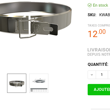
SKU:
KWAB
TAXES COMPRI
.
00
12
STOCK
QUANTITÉ:
ACTUEL:
DIMINUER 