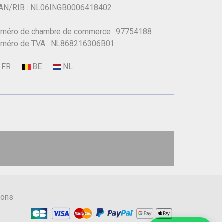
AN/RIB : NL06INGB0006418402
méro de chambre de commerce : 97754188
méro de TVA : NL868216306B01
ions