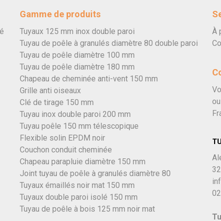
Gamme de produits
Se
vé
Tuyaux 125 mm inox double paroi
À 
Tuyau de poêle à granulés diamètre 80 double paroi
Co
Tuyau de poêle diamètre 100 mm
Tuyau de poêle diamètre 180 mm
C
Chapeau de cheminée anti-vent 150 mm
Vo
Grille anti oiseaux
ou
Clé de tirage 150 mm
Fr
Tuyau inox double paroi 200 mm
Tuyau poêle 150 mm télescopique
Flexible solin EPDM noir
T
Couchon conduit cheminée
Al
Chapeau parapluie diamètre 150 mm
32
Joint tuyau de poêle à granulés diamètre 80
in
Tuyaux émaillés noir mat 150 mm
02
Tuyaux double paroi isolé 150 mm
Tuyau de poêle à bois 125 mm noir mat
Tu