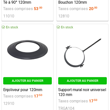
Té à 90° 120mm
Bouchon 120mm
.
00
.
00
Taxes comprises
53
Taxes comprises
20
11010
12810
AJOUTER AU PANIER
AJOUTER AU PANIER
Enjoliveur pour 120mm
Support mural noir universel
120 mm
.
50
Taxes comprises
17
.
50
Taxes comprises
17
12910
TRGA104