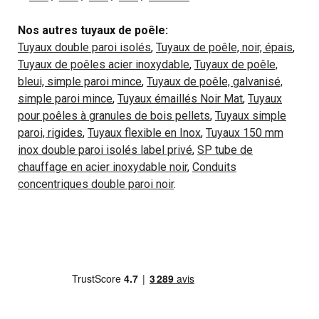
Nos autres tuyaux de poêle:
Tuyaux double paroi isolés
,
Tuyaux de poêle, noir, épais
,
Tuyaux de poêles acier inoxydable
,
Tuyaux de poêle,
bleui, simple paroi mince
,
Tuyaux de poêle, galvanisé,
simple paroi mince
,
Tuyaux émaillés Noir Mat
,
Tuyaux
pour poêles à granules de bois pellets
,
Tuyaux simple
paroi, rigides
,
Tuyaux flexible en Inox
,
Tuyaux 150 mm
inox double paroi isolés label privé
,
SP tube de
chauffage en acier inoxydable noir
,
Conduits
concentriques double paroi noir
.