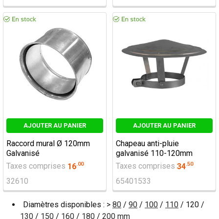
AJOUTER AU PANIER
AJOUTER AU PANIER
Raccord mural Ø 120mm
Chapeau anti-pluie
Galvanisé
galvanisé 110-120mm
.
00
.
50
Taxes comprises
16
Taxes comprises
34
32610
65401533
Diamètres disponibles : >
80
/
90
/
100
/
110
/ 120 /
130
/
150
/
160
/
180
/
200 mm