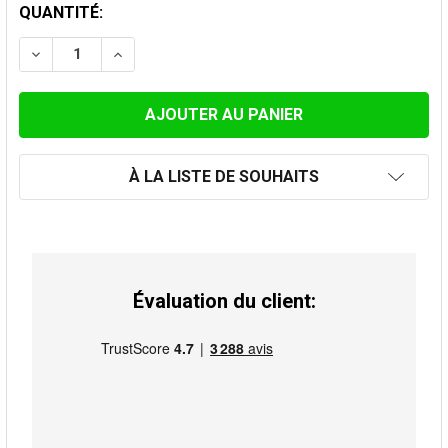
STOCK
QUANTITÉ:
ACTUEL:
DIMINUER LA QUANTITÉ DE COUDE À 90° 120MM
AUGMENTER LA QUANTITÉ DE COUDE À 90°
À LA LISTE DE SOUHAITS
Évaluation du client: