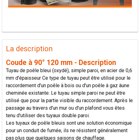
PRODUITS
FRÉQUEMMENT
La description
ACHETÉS
ENSEMBLE:
Coude à 90° 120 mm - Description
Tuyau de poêle bleui (oxydé), simple paroi, en acier de 0,6
TOUT
mm d'épaisseur Ce type de tuyau peut être utilisé pour le
SÉLECTIONNER
raccordement d'un poêle à bois ou d'un poêle à gaz àune
cheminée existante. Le tuyau simple paroi ne peut être
AJOUTER
utilisé que pour la partie visible du raccordement. Après le
LA
passage au travers d'un mur ou d'un plafond vous êtes
SÉLECTION
AU PANIER
tenu d'utiliser des tuyaux double paroi.
Les tuyaux de poêle bleuis sont une solution économique
pour un conduit de fumée, ils ne résistent généralement
pas plus que quelques saisons de chauffage.