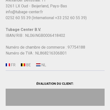
Alexander Bellstraat 11
3261 LX Oud - Beijerland, Pays-Bas
info@tubage-center.fr
0252 60 55 39
(International
+33 252 60 55 39)
Tubage Center B.V.
IBAN/RIB : NL06INGB0006418402
Numéro de chambre de commerce : 97754188
Numéro de TVA : NL868216306B01
ÉVALUATION DU CLIENT: