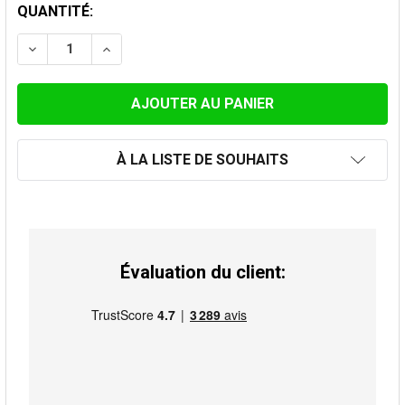
STOCK
QUANTITÉ:
ACTUEL:
DIMINUER LA QUANTITÉ DE RÉDUCTION INOX 119M-140
AUGMENTER LA QUANTITÉ DE RÉDUCTION I
À LA LISTE DE SOUHAITS
Évaluation du client: