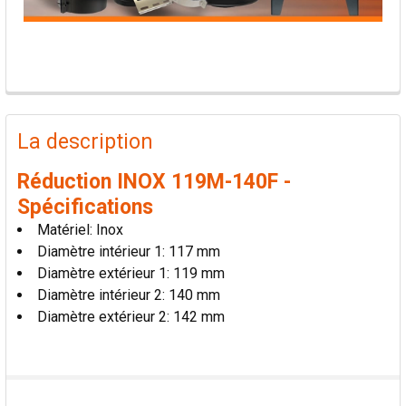
PRODUITS
FRÉQUEMMENT
La description
ACHETÉS
ENSEMBLE:
Réduction INOX 119M-140F -
Spécifications
TOUT
Matériel: Inox
SÉLECTIONNER
Diamètre intérieur 1: 117 mm
Diamètre extérieur 1: 119 mm
AJOUTER
Diamètre intérieur 2: 140 mm
LA
SÉLECTION
Diamètre extérieur 2: 142 mm
AU PANIER