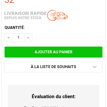
32
STOCK
QUANTITÉ:
ACTUEL:
DIMINUER LA QUANTITÉ DE SUPPORT MURAL 50-80MM
AUGMENTER LA QUANTITÉ DE SUPPORT MU
À LA LISTE DE SOUHAITS
Évaluation du client: