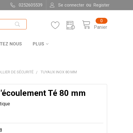
ou
0252605539
Se connecter
Register
0
Panier
TEZ NOUS
PLUS
LLIER DE SÉCURITÉ
TUYAUX INOX 80 MM
d'écoulement Té 80 mm
itique
8