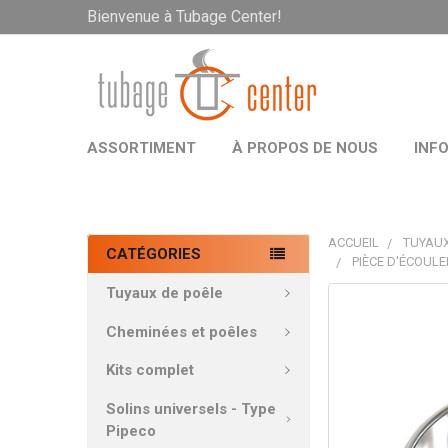
Bienvenue à Tubage Center!
ASSORTIMENT
À PROPOS DE NOUS
INF
ACCUEIL
TUYAUX
CATÉGORIES
PIÈCE D'ÉCOUL
Tuyaux de poêle
PRODUITS
FRÉQUEMMEN
Cheminées et poêles
ACHETÉS
ENSEMBLE:
Kits complet
Solins universels - Type
TOUT
Pipeco
SÉLECTIONNE