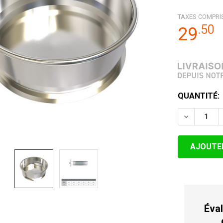
TAXES COMPRI
.
50
29
STOCK
QUANTITÉ:
ACTUEL:
Éval