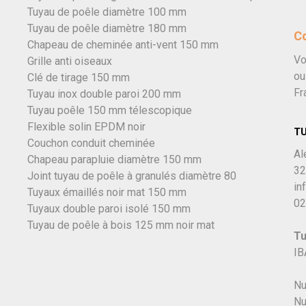
Tuyau de poêle diamètre 100 mm
Tuyau de poêle diamètre 180 mm
C
Chapeau de cheminée anti-vent 150 mm
Vo
Grille anti oiseaux
ou
Clé de tirage 150 mm
Fr
Tuyau inox double paroi 200 mm
Tuyau poêle 150 mm télescopique
Flexible solin EPDM noir
T
Couchon conduit cheminée
Al
Chapeau parapluie diamètre 150 mm
32
Joint tuyau de poêle à granulés diamètre 80
in
Tuyaux émaillés noir mat 150 mm
02
Tuyaux double paroi isolé 150 mm
Tuyau de poêle à bois 125 mm noir mat
Tu
IB
Nu
Nu