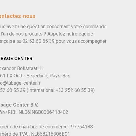
ontactez-nous
us avez une question concernant votre commande
 l'un de nos produits ? Appelez notre équipe
ançaise au
02 52 60 55 39
pour vous accompagner
UBAGE CENTER
exander Bellstraat 11
61 LX Oud - Beijerland, Pays-Bas
fo@tubage-center.fr
52 60 55 39
(International
+33 252 60 55 39)
bage Center B.V.
AN/RIB : NL06INGB0006418402
méro de chambre de commerce : 97754188
méro de TVA : NL868216306B01