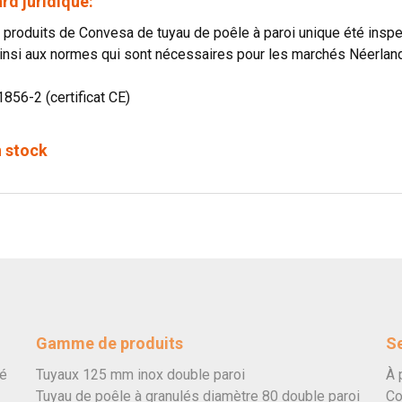
rd juridique:
produits de Convesa de tuyau de poêle à paroi unique été in
insi aux normes qui sont nécessaires pour les marchés Néerland
1856-2 (certificat CE)
n stock
Gamme de produits
Se
vé
Tuyaux 125 mm inox double paroi
À 
Tuyau de poêle à granulés diamètre 80 double paroi
Co