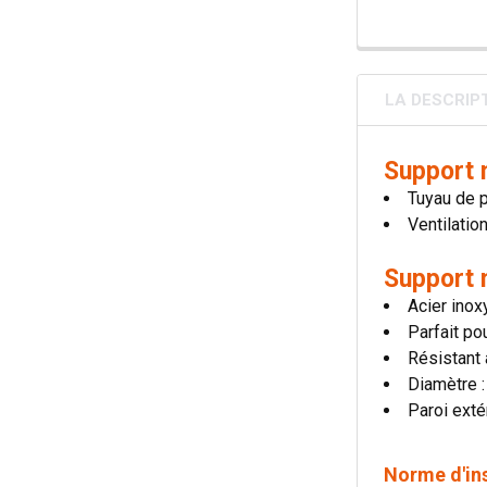
LA DESCRIP
Support 
Tuyau de 
Ventilatio
Support 
Acier inox
Parfait po
Résistant
Diamètre 
Paroi exté
Norme d'in