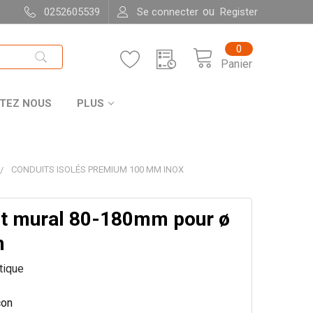
ou
0252605539
Se connecter
Register
0
Panier
TEZ NOUS
PLUS
CONDUITS ISOLÉS PREMIUM 100 MM INOX
t mural 80-180mm pour ø
m
itique