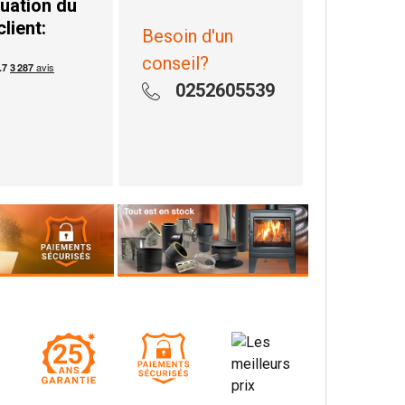
uation du
client:
Besoin d'un
conseil?
0252605539