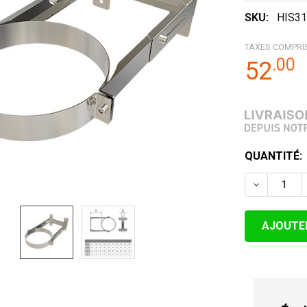
SKU:
HIS31
TAXES COMPRI
.
00
52
STOCK
QUANTITÉ:
ACTUEL:
DIMINUER