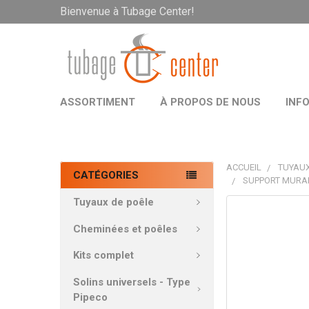
Bienvenue à Tubage Center!
ASSORTIMENT
À PROPOS DE NOUS
INF
ACCUEIL
TUYAUX
CATÉGORIES
SUPPORT MURA
Tuyaux de poêle
PRODUITS
FRÉQUEMMEN
Cheminées et poêles
ACHETÉS
ENSEMBLE:
Kits complet
Solins universels - Type
TOUT
Pipeco
SÉLECTIONNE