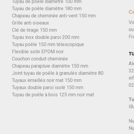
Tuyau de poêle diamètre 100 mm
Tuyau de poêle diamètre 180 mm
C
Chapeau de cheminée anti-vent 150 mm
Vo
Grille anti oiseaux
ou
Clé de tirage 150 mm
Fr
Tuyau inox double paroi 200 mm
Tuyau poêle 150 mm télescopique
Flexible solin EPDM noir
T
Couchon conduit cheminée
Al
Chapeau parapluie diamètre 150 mm
32
Joint tuyau de poêle à granulés diamètre 80
in
Tuyaux émaillés noir mat 150 mm
02
Tuyaux double paroi isolé 150 mm
Tuyau de poêle à bois 125 mm noir mat
Tu
IB
Nu
Nu