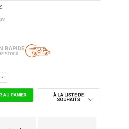
5
SES
 LA QUANTITÉ DE SUPPORT MURAL 80-180MM POUR Ø 15
AUGMENTER LA QUANTITÉ DE SUPPORT MURAL 80-180M
À LA LISTE DE
SOUHAITS