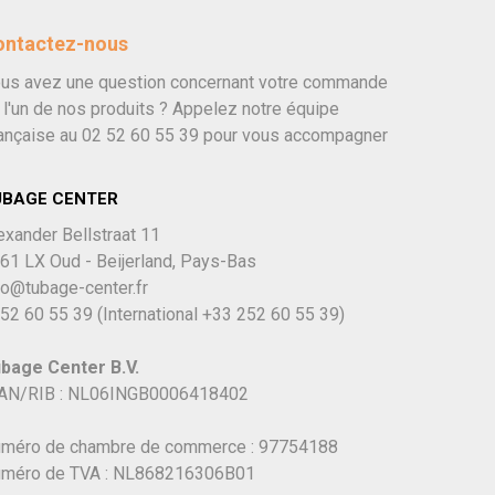
ontactez-nous
us avez une question concernant votre commande
 l'un de nos produits ? Appelez notre équipe
ançaise au
02 52 60 55 39
pour vous accompagner
UBAGE CENTER
exander Bellstraat 11
61 LX Oud - Beijerland, Pays-Bas
fo@tubage-center.fr
52 60 55 39
(International
+33 252 60 55 39)
bage Center B.V.
AN/RIB : NL06INGB0006418402
méro de chambre de commerce : 97754188
méro de TVA : NL868216306B01