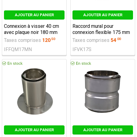
AJOUTER AU PANIER
AJOUTER AU PANIER
Connexion à visser 40 cm
Raccord mural pour
avec plaque noir 180 mm
connexion flexible 175 mm
.
50
.
00
Taxes comprises
120
Taxes comprises
54
IFFQM17MN
IFVK17S
AJOUTER AU PANIER
AJOUTER AU PANIER